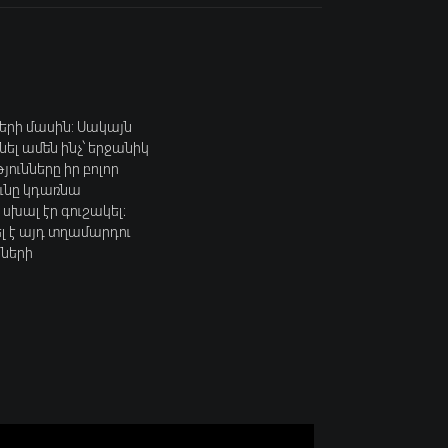
ների մասին: Սակայն
նել ամեն ինչ՝ երջանիկ
ունները իր բոլոր
ունը կդառնա
 սխալ էր գուշակել։
ել է այդ տղամարդու
իների