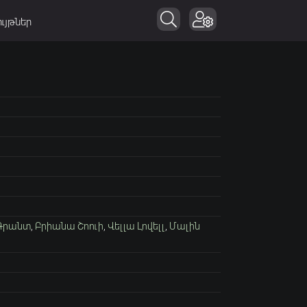
ւյթներ
Գրանտ
,
Բրիանա Շոուի
,
Վելլա Լովելլ
,
Մալին