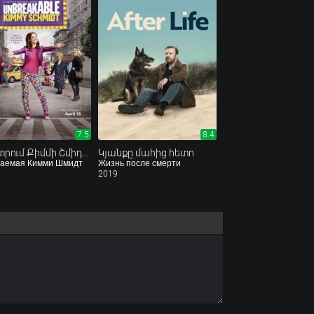
7.5
8.4
Անկոտրում Քիմմի Շմիդտ
Կյանքը մահից հետո
баемая Кимми Шмидт
Жизнь после смерти
2019