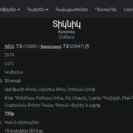
տֆիլմեր
Հայերեն
Հավաքածուներ
Դիտում են
Նորո
Տիկնիկ
Куколка
Dollface
IMDb
:
7.3
(
12000
) /
Кинопоиск
:
7.3
(
20847
)
2019
ԱՄՆ
Կոմեդիա
ն:
30 րոպե
Սթեֆանի Քոուն
,
Ալետեա Ջոնս
,
Բրենան Շրոֆ
Քեթ Դեննինգս
,
Բրենդա Սոնգ
,
Շեյ Միթչել
,
Էսթեր Պովիցկի
,
Բեթ 
Ասքերման
,
Քոնոր Հայնս
,
Գորան Վիշնիչ
և այլոք
720p
:
Hulu-ի սերիալներ
15 նոյեմբեր 2019 թ․