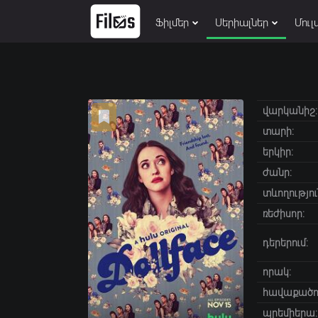
Ֆիլմեր
Սերիալներ
Մուլ
վարկանիշ:
տարի:
երկիր:
ժանր:
տևողությու
ռեժիսոր:
դերերում:
որակ:
հավաքածու
պրեմիերա: