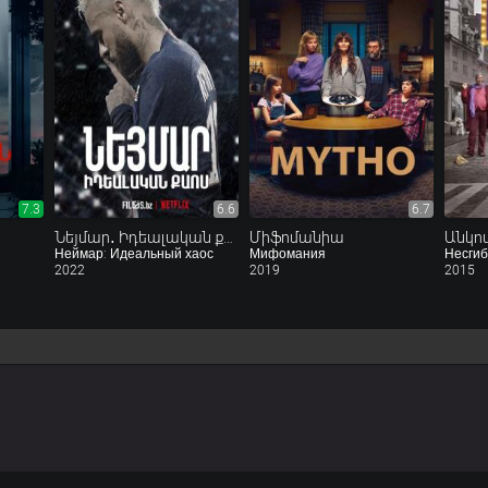
7.3
6.6
6.7
Նեյմար․ Իդեալական քաոս
Միֆոմանիա
Неймар: Идеальный хаос
Мифомания
Несги
2022
2019
2015