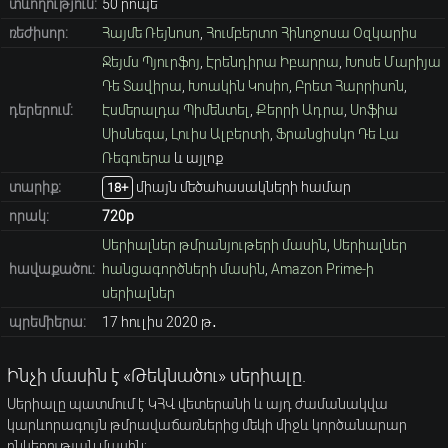
տևողություն:
50 րոպե
ռեժիսոր:
Հայմե Ռեյնոսո
,
Հումբերտո Հինոջոսա Օզկարիս
Ջեյմս Պյուրֆոյ
,
Էրենդիրա Իբարրա
,
Խոսե Մարիյա
Դե Տավիրա
,
Խոակին Կոսիո
,
Բրետ Հարրիսոն
,
դերերում:
Էսմերալդա Պիմենտել
,
Քերրի Ադրա
,
Սոֆիա
Սիսնեգա
,
Լուիս Ալբերտի
,
Ֆրանցիսկո Դե Լա
Ռեգուերա
և այլոք
տարիք։
միայն մեծահասակների համար
18+
որակ:
720p
Սերիալներ թմրանյութերի մասին
,
Սերիալներ
հավաքածու:
հանցագործների մասին
,
Amazon Prime-ի
սերիալներ
պրեմիերա:
17 հուլիս 2020 թ․
Ինչի մասին է «Թեկնածու» սերիալը.
Սերիալը պատմում է ԿՀՎ վետերանի և այդ ժամանակվա
կարևորագույն թմրավաճառներից մեկի միջև կործանարար
ընկերության մասին: