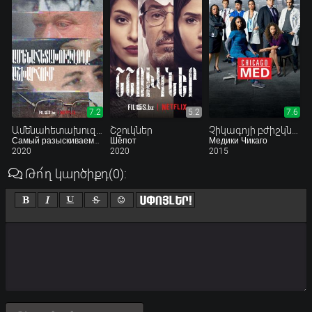
7.2
5.2
7.6
Ամենահետախուզվողը աշխարհում
Շշուկներ
Չիկագոյի բժիշկները
Самый разыскиваемый в мире
Шёпот
Медики Чикаго
2020
2020
2015
Թո՛ղ կարծիքդ
(0)
: