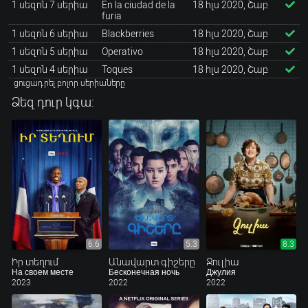
1 սեզոն 7 սերիա
En la ciudad de la
18 հլս 2020, Շաբ
furia
1 սեզոն 6 սերիա
Blackberries
18 հլս 2020, Շաբ
1 սեզոն 5 սերիա
Operativo
18 հլս 2020, Շաբ
1 սեզոն 4 սերիա
Toques
18 հլս 2020, Շաբ
ցուցադրել բոլոր սերիաները
Ձեզ դուր կգա:
6.6
5.3
8.3
Իր տեղում
Անավարտ գիշերը
Ջուլիա
На своем месте
Бесконечная ночь
Джулия
2023
2022
2022