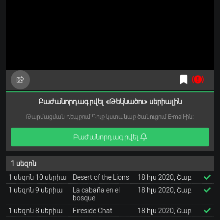
Բաժանորդագրվել «Թեկնածու» սերիալին
Թարմացման դեպքում Դուք կստանաք ծանուցում E-mail-ին:
Բաժանորդագրվել
1 սեզոն
1 սեզոն 10 սերիա
Desert of the Lions
18 հլս 2020, Շաբ
1 սեզոն 9 սերիա
La cabaña en el
18 հլս 2020, Շաբ
bosque
1 սեզոն 8 սերիա
Fireside Chat
18 հլս 2020, Շաբ