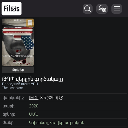
Թրեյլեր
ԹԴՊ վերջին գործակալը
Последний агент УБН
The Last Narc
վարկանիշ:
IMDb
:
8.5
(
3300
)
տարի:
2020
երկիր:
ԱՄՆ
ժանր:
Կրիմինալ
,
Վավերագրական