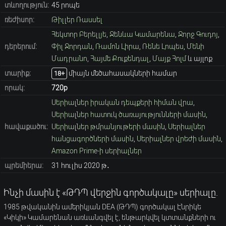
տևողություն:
45 րոպե
ռեժիսոր:
Թիլլեր Ռասսել
Հեկտոր Բերելլյե
,
Ջենևա Կամարենա
,
Ջորջ Գուդոյ
,
դերերում:
Փիլ Ջորդան
,
Ռամոն Լիրա
,
Ռենե Լոպես
,
Մենի
Մադրանո
,
Հայմե Քուքենդալ
,
Մայք Հոլմ
և այլոք
տարիք։
միայն մեծահասակների համար
18+
որակ:
720p
Սերիալներ իրական դեպքերի հիման վրա
,
Սերիալներ հատուկ ծառայությունների մասին
,
հավաքածու:
Սերիալներ թմրանյութերի մասին
,
Սերիալներ
հանցագործների մասին
,
Սերիալներ վրեժի մասին
,
Amazon Prime-ի սերիալներ
պրեմիերա:
31 հուլիս 2020 թ․
Ինչի մասին է «ԹԴՊ վերջին գործակալը» սերիալը.
1985 թվականին ամերիկյան DEA (ԹԴՊ) գործակալ Էնրիկե
«Կիկի» Կամարենան առևանգվել է, ենթարկվել կտտանքների ու