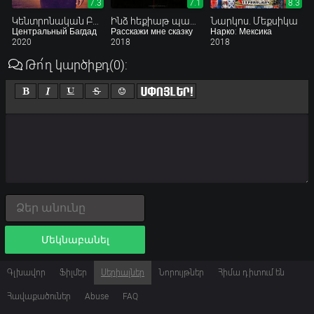
7.3
7.1
8.3
Կենտրոնական Բաղդադ
Ինձ հեքիաթ պատմիր
Նարկոս. Մեքսիկա
Центральный Багдад
Расскажи мне сказку
Нарко: Мексика
2020
2018
2018
Թո՛ղ կարծիքդ
(0)
:
Մեկնաբանել
Գլխավոր
Ֆիլմեր
Սերիալներ
Նորույթներ
Հիմա դիտում են
Հավաքածուներ
Abuse
FAQ