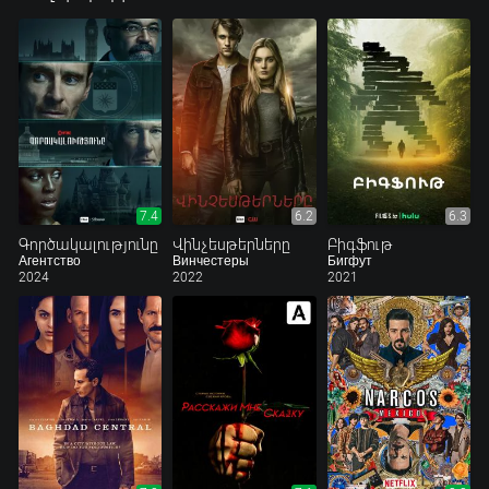
7.4
6.2
6.3
Գործակալությունը
Վինչեսթերները
Բիգֆութ
Агентство
Винчестеры
Бигфут
2024
2022
2021