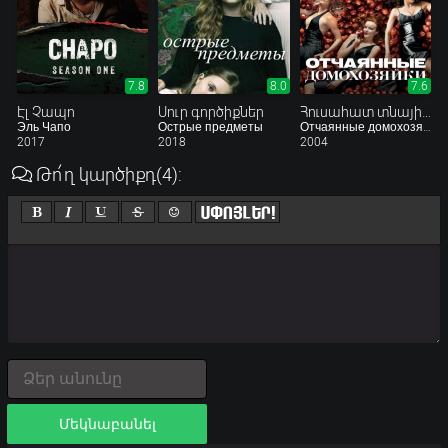
7.8
8.0
7.6
Էլ Չապո
Սուր գործիքներ
Հուսահատ տնային տնտեսուհիները
Эль Чапо
Острые предметы
Отчаянные домохозяйки
2017
2018
2004
Թո՛ղ կարծիքդ
(4)
:
Մեկնաբանել