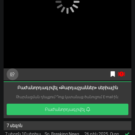
Բաժանորդագրվել «Քարդաշյաններ» սերիալին
Թարմացման դեպքում Դուք կստանաք ծանուցում E-mail-ին:
Բաժանորդագրվել
7 սեզոն
7 սեզոն 10 սերիա
So, Breaking News…
26 դեկ 2025, Ուրբ