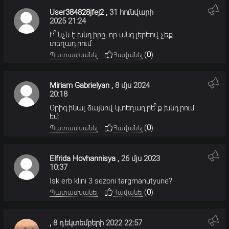
User384828jfej2
,
31 հունվարի
2025 21:24
Ի՞նչն է խնդիրը, որ անգլերեով չեք
տեղադրում
(
0
)
Պատասխանել
Հավանել
Miriam Gabrielyan
,
8 մյս 2024
20:18
Օրիգինալ ձայնով կտեղադրե՞ք խնդրում
եմ:
(
0
)
Պատասխանել
Հավանել
Elfrida Hovhannisya
,
26 մյս 2023
10:37
Isk erb klini 3 sezoni targmanutyune?
(
0
)
Պատասխանել
Հավանել
,
8 դեկտեմբերի 2022 22:57