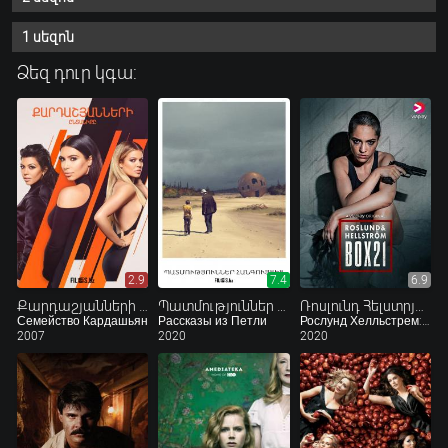
1 սեզոն
Ձեզ դուր կգա:
2.9
7.4
6.9
Քարդաշյանների ընտանիքը
Պատմություններ Հանգույցից
Ռոսլունդ Հելստրյոմ․ Պահատուփ 21
Семейство Кардашьян
Рассказы из Петли
Рослунд Хелльстрем: Ячейка 21
2007
2020
2020