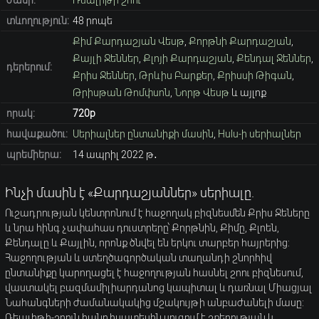
ժանր:
Ռեալիթի շոու
տևողություն:
48 րոպե
Քիմ Քարդաշյան Վեսթ
,
Քորթնի Քարդաշյան
,
Քայլի Ջեններ
,
Քլոյի Քարդաշյան
,
Քենդալ Ջեններ
,
դերերում:
Քրիս Ջեններ
,
Թրևիս Բարքեր
,
Քրիսսի Թիգան
,
Թրիսթան Թոմփսոն
,
Նորթ Վեսթ
և այլոք
որակ:
720p
հավաքածու:
Սերիալներ ընտանիքի մասին
,
Hulu-ի սերիալներ
պրեմիերա:
14 ապրիլ 2022 թ․
Ինչի մասին է «Քարդաշյաններ» սերիալը.
Ուշադրության կենտրոնում է հաջողակ բիզնեսմեն Քրիս Ջեները
և նրա հինգ չափահաս դուստրերը՝ Քորթնին, Քիմը, Քլոեն,
Քենդալը և Քայլին, որոնք ծնվել են երկու տարբեր հայրերից:
Հաջողության և ստեղծագործական տաղանդի շնորհիվ
ընտանիքը կարողացել է հաջողության հասնել շոու բիզնեսում,
վաստակել բազմամիլիարդանոց կապիտալ և դառնալ Միացյալ
Նահանգների ժամանակակից մշակույթի անբաժանելի մասը:
Ռեալիթի-շոուն հանդիսատեսին սուզում է շքեղության և