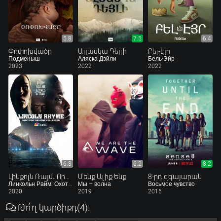
5.8
7.5
6.4
Փոփոխվածը
Ալյասկա Դեյլի
Բել-Էյր
Подменыш
Аляска Дэйли
Бель-Эйр
2023
2022
2022
6.8
6.2
8.2
Լինքոլն Ռայմ․ Որս՝ Ոսկրեր Հավաքողի վրա
Մենք Ալիք Ենք
8-րդ զգայարան
Линкольн Райм: Охота на Собирателя костей
Мы – волна
Восьмое чувство
2020
2019
2015
Թո՛ղ կարծիքդ
(4)
: