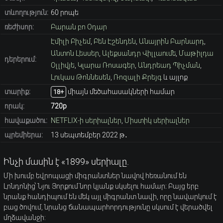
տևողություն:
60 րոպե
ռեժիսոր:
Բարան բո Օդար
Էմիլի Բիչեմ
,
Բեն Էշենդեն
,
Անայրին Բարնարդ
,
Անտոն Լեսսեր
,
Ալեքսանդր Վիլլաումե
,
Մաթիլդա
դերերում:
Օլլիվյե
,
Կլարա Ռոսագեր
,
Անդրեադ Պիչման
,
Լուկաս Թոննեսեն
,
Ռոզալի Քրեյգ
և այլոք
տարիք։
միայն մեծահասակների համար
18+
որակ:
720p
հավաքածու:
NETFLIX-ի սերիալներ
,
Միստիկ սերիալներ
պրեմիերա:
13 սեպտեմբեր 2022 թ․
Ինչի մասին է «1899» սերիալը.
Մի խումբ եվրոպացի միգրանտներ նավով հեռանում են
Լոնդոնից՝ Նյու Յորքում նոր կյանք սկսելու համար։ Բայց երբ
նրանք հանդիպում են մեկ այլ միգրանտ նավի, որը նավարկում է
բաց ծովում, նրանց ճանապարհորդությունը սկսում է վերածվել
մղձավանջի: