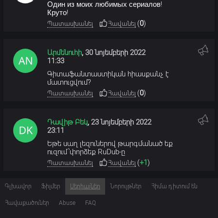
Один из моих любимых сериалов!
Круто!
(
0
)
Պատասխանել
Հավանել
Արմենուհի
,
30 նոյեմբերի 2022
11:33
Գիտաֆանտաստիկան հիասքանչ է
մատուցվում?
(
0
)
Պատասխանել
Հավանել
Դավիթ Բեկ
,
23 նոյեմբերի 2022
23:11
Եթե սաղ լեզուներով թարգմանած եք
ուզում՝փորձեք RuDub-ը
(
+1
)
Պատասխանել
Հավանել
Գլխավոր
Ֆիլմեր
Սերիալներ
Նորույթներ
Հիմա դիտում են
Հավաքածուներ
Abuse
FAQ