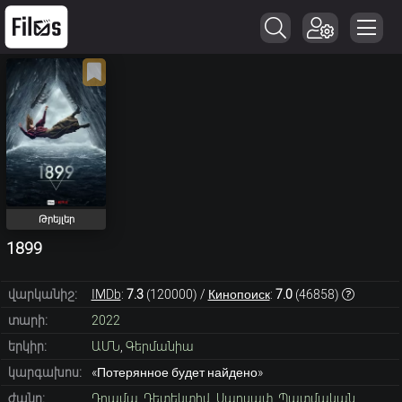
Թրեյլեր
1899
վարկանիշ:
IMDb
:
7.3
(
120000
) /
Кинопоиск
:
7.0
(
46858
)
տարի:
2022
երկիր:
ԱՄՆ
,
Գերմանիա
կարգախոս:
«Потерянное будет найдено»
ժանր:
Դրամա
,
Դետեկտիվ
,
Սարսափ
,
Պատմական