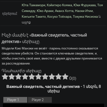
Юта Тамамори
,
Кэйитиро Кояма
,
Юки Фурукава
,
Тоя
Симидзу
,
Юко Араки
,
Аканэ Хотта
,
Наоки Итии
,
դերերում:
Кэнъити Такито
,
Косукэ Тоёхара
,
Токума Нисиока
և
այլոք
Ինչի մասին է «Важный свидетель, частный
детектив» սերիալը.
Модели Кэю Манэки не везёт - парень постоянно оказывается
свидетелем убийств. Он становится ключевым свидетелем, и,
чтобы очистить своё имя, вместе с двумя друзьями принимается
за расследование.
Գնահատի՛ր սերիալը
0
(
0
)
Важный свидетель, частный детектив - 1 սեզոն, 8
սերիա
Player 1
Player 2