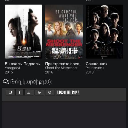
Ен-пхаль: Подпольный доктор
Пристрелите посланника
Священник
Yongpalyi
Shoot the Messenger
Peuriseuteu
2015
2016
2018
Թո՛ղ կարծիքդ
(0)
: