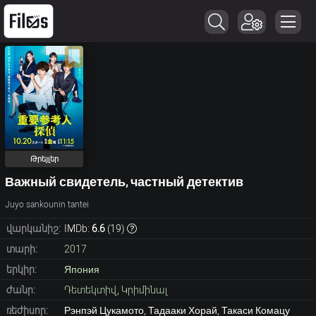
Թրեյլեր
Важный свидетель, частный детектив
Juyo sankounin tantei
վարկանիշ:
IMDb:
6.6
(
19
)
տարի:
2017
երկիր:
Япония
ժանր:
Դետեկտիվ
,
Կրիմինալ
ռեժիսոր:
Рэнпэй Цукамото, Тадааки Хорай, Такаси Комацу