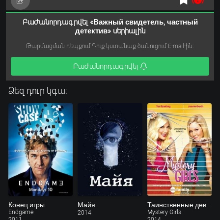
Բաժանորդագրվել «Важный свидетель, частный
детектив» սերիալին
Թարմացման դեպքում Դուք կստանաք ծանուցում E-mail-ին:
Բաժանորդագրվել
Ձեզ դուր կգա:
Конец игры
Майя
Таинственные девушки
Endgame
Mystery Girls
2014
2011
2014