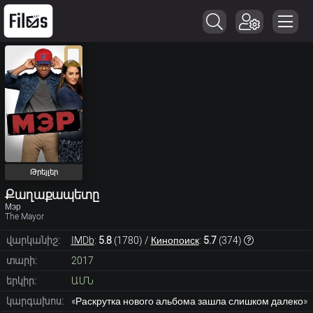
Թրեյլեր
Քաղաքապետը
Мэр
The Mayor
վարկանիշ:
IMDb
:
5.8
(
1780
) /
Кинопоиск
:
5.7
(
374
)
տարի:
2017
երկիր:
ԱՄՆ
կարգախոս:
«Раскрутка нового альбома зашла слишком далеко»