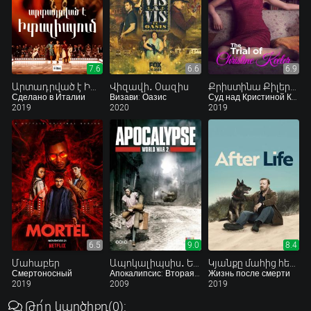
7.6
6.6
6.9
Արտադրված է Իտալիայում
Վիզավի․ Օազիս
Քրիստինա Քիլերի դատավարությունը
Сделано в Италии
Визави: Оазис
Суд над Кристиной Килер
2019
2020
2019
6.5
9.0
8.4
Մահաբեր
Ապոկալիպսիս․ Երկրորդ համաշխարհային պատերազմ
Կյանքը մահից հետո
Смертоносный
Апокалипсис: Вторая мировая война
Жизнь после смерти
2019
2009
2019
Թո՛ղ կարծիքդ
(0)
: