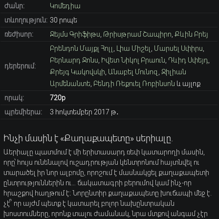
ժանր:
Կոմեդիա
տևողություն:
30 րոպե
ռեժիսոր:
Ջեյմս Գրիֆիթս
,
Թրիսթրամ Շապիրո
,
Քևին Բրեյ
Բրենդոն Մայքլ Հոլլ
,
Լիա Միշել
,
Մարսել Սփիրս
,
Բերնարդ Ջոնս
,
Իվետ Նիկոլ Բրաուն
,
Դևիդ Սփեյդ
,
դերերում:
Քրեյգ Կակովսկի
,
Անաբել Մունոզ
,
Ջիլիան
Արմենանտե
,
Բենդի Ռեքուել Ռոբինսոն
և այլոք
որակ:
720p
պրեմիերա:
3 հոկտեմբեր 2017 թ․
Ինչի մասին է «Քաղաքապետը» սերիալը.
Աերիալը պատմում է մի երիտասարդ ռեփ կատարողի մասին,
որը՝ հույս ունենալով ուշադրության կենտրոնում հայտնվել ու
տարածել իր նոր ալբոմը, որոշում է մասնակցել քաղաքապետի
ընտրություններին ու… ճակատագրի բերումով կամ ինչ-որ
հրաշքով հաղթում է։ Նորընտիր քաղաքապետը խուճապի մեջ է.
չէ՞ որ այժմ պետք է կատարել բոլոր նախընտրական
խոստումները, որոնք տալու ժամանակ, նրա մտքով անգամ չէր