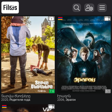
7.6
7.6
5.1
5.1
Տարվա ծնողները
Էրագոն
2020, Родители года
2006, Эрагон