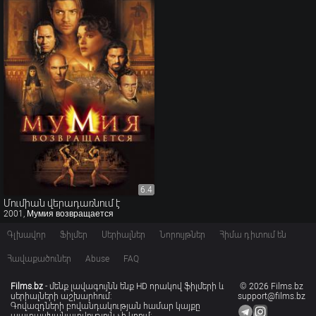
6.4
6.4
Մումիան վերադառնում է
2001, Мумия возвращается
Գլխավոր
Ֆիլմեր
Սերիալներ
Նորույթներ
Հիմա դիտում են
Հավաքածուներ
Abuse
FAQ
Films.bz
- մենք լավագույնն ենք HD որակով ֆիլմերի և
© 2026 Films.bz
սերիալների աշխարհում:
support@films.bz
Գովազդների բովանդակության համար կայքը