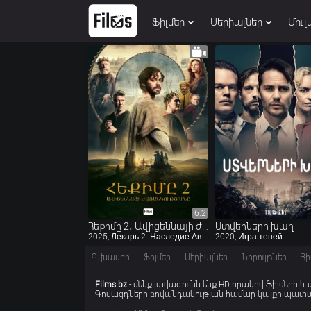
Ֆիլմեր
Սերիալներ
Մուլ
6.2
6.2
Հեքիմը 2․ Ավիցեննայի ժառանգությունը
Ստվերների խաղ
2025, Лекарь 2: Наследие Авиценны
2020, Игра теней
Գլխավոր
Ֆիլմեր
Սերիալներ
Նորույթներ
Հի
Films.bz
- մենք լավագույնն ենք HD որակով ֆիլմերի և
Գովազդների բովանդակության համար կայքը պատաս