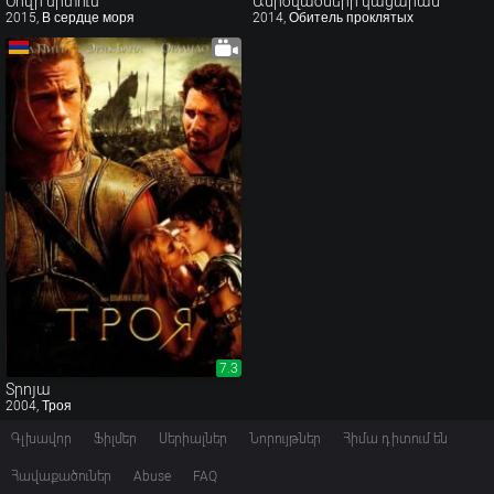
Ծովի սրտում
Անիծվածների կացարան
2015, В сердце моря
2014, Обитель проклятых
7.3
7.3
Տրոյա
2004, Троя
Գլխավոր
Ֆիլմեր
Սերիալներ
Նորույթներ
Հիմա դիտում են
Հավաքածուներ
Abuse
FAQ