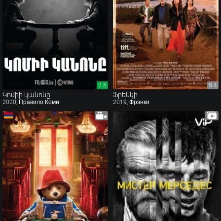
7.5
7.5
5.4
5.4
Կոմիի կանոնը
Ֆրենկի
2020, Правило Коми
2019, Фрэнки