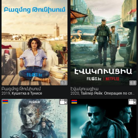
6.3
6.3
6.8
6.8
Բազմոց Թունիսում
Էվակուացիա
2019, Кушетка в Тунисе
2020, Тайлер Рейк: Операция по спасению