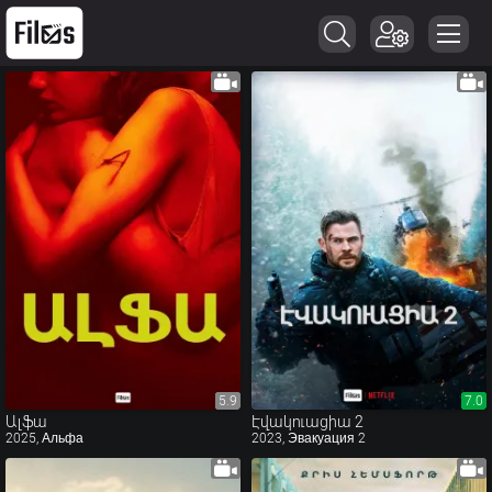
5.9
5.9
7.0
7.0
Ալֆա
Էվակուացիա 2
2025, Альфа
2023, Эвакуация 2