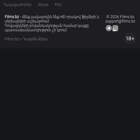
Հավաքածուներ
Abuse
FAQ
Films.bz
- մենք լավագույնն ենք HD որակով ֆիլմերի և
© 2026 Films.bz
սերիալների աշխարհում:
support@films.bz
Գովազդների բովանդակության համար կայքը
պատասխանատվություն չի կրում:
18+
Films.bz
» Դարրեն Քրիս