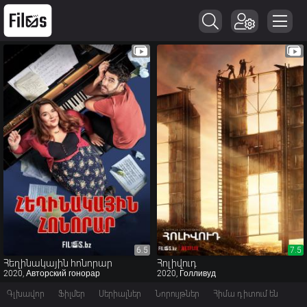
6.5
6.5
7.5
7.5
Հեղինակային հոնորար
Հոլիվուդ
2020, Авторский гонорар
2020, Голливуд
Գլխավոր
Ֆիլմեր
Սերիալներ
Նորույթներ
Հիմա դիտում են