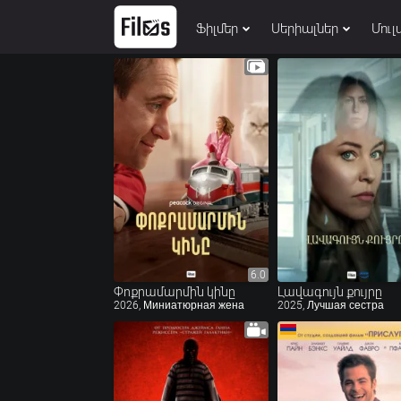
Ֆիլմեր
Սերիալներ
Մուլ
6.0
6.0
Փոքրամարմին կինը
Լավագույն քույրը
2026, Миниатюрная жена
2025, Лучшая сестра