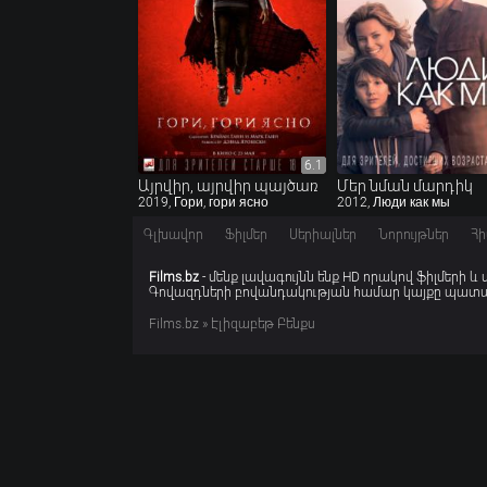
6.1
6.1
Այրվիր, այրվիր պայծառ
Մեր նման մարդիկ
2019, Гори, гори ясно
2012, Люди как мы
Գլխավոր
Ֆիլմեր
Սերիալներ
Նորույթներ
Հի
Films.bz
- մենք լավագույնն ենք HD որակով ֆիլմերի և
Գովազդների բովանդակության համար կայքը պատաս
Films.bz
» Էլիզաբեթ Բենքս