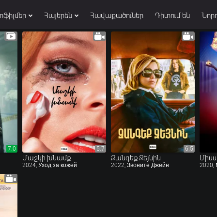
տֆիլմեր
Հայերեն
Հավաքածուներ
Դիտում են
Նորո
7.0
7.0
5.7
5.7
6.5
6.5
Մաշկի խնամք
Զանգեք Ջեյնին
Միսս
2024, Уход за кожей
2022, Звоните Джейн
2020,