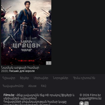
6.0
6.0
Նամակ արքայի համար
2020, Письмо для короля
Գլխավոր
Ֆիլմեր
Սերիալներ
Նորույթներ
Հիմա դիտում են
Հավաքածուներ
Abuse
FAQ
Films.bz
- մենք լավագույնն ենք HD որակով ֆիլմերի և
© 2026 Films.bz
սերիալների աշխարհում:
support@films.bz
Գովազդների բովանդակության համար կայքը