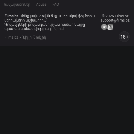
Հավաքածուներ
Abuse
FAQ
Films.bz
- մենք լավագույնն ենք HD որակով ֆիլմերի և
© 2026 Films.bz
սերիալների աշխարհում:
support@films.bz
Գովազդների բովանդակության համար կայքը
պատասխանատվություն չի կրում:
18+
Films.bz
» Ուիլլի Թոմչիկ