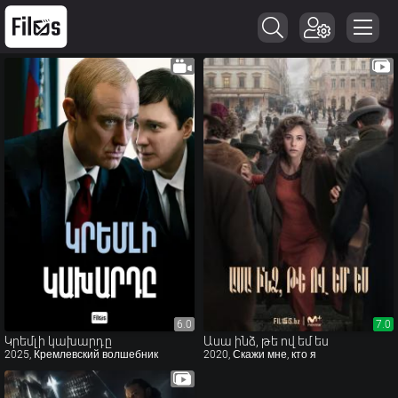
6.0
6.0
7.0
7.0
Կրեմլի կախարդը
Ասա ինձ, թե ով եմ ես
2025, Кремлевский волшебник
2020, Скажи мне, кто я