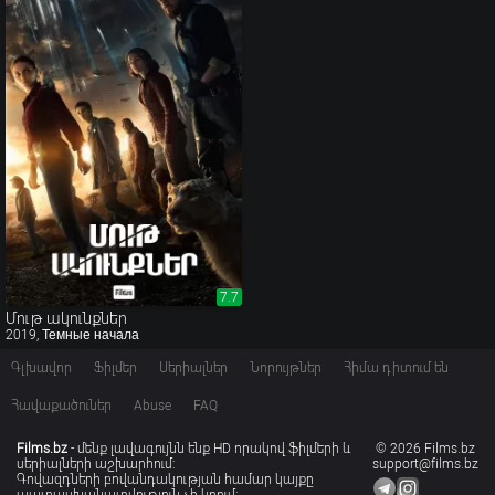
7.7
7.7
Մութ ակունքներ
2019, Темные начала
Գլխավոր
Ֆիլմեր
Սերիալներ
Նորույթներ
Հիմա դիտում են
Հավաքածուներ
Abuse
FAQ
Films.bz
- մենք լավագույնն ենք HD որակով ֆիլմերի և
© 2026 Films.bz
սերիալների աշխարհում:
support@films.bz
Գովազդների բովանդակության համար կայքը