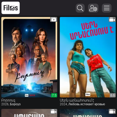
7.5
6.6
6.6
Բորոուզ
Սերն արնահոսում է
2026, Бороуз
2024, Любовь истекает кровью