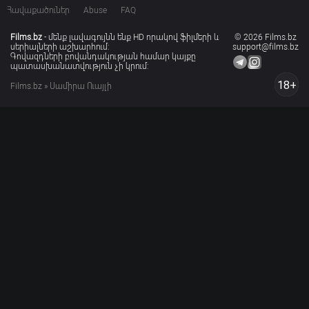
Հավաքածուներ
Abuse
FAQ
Films.bz
- մենք լավագույնն ենք HD որակով ֆիլմերի և
© 2026 Films.bz
սերիալների աշխարհում:
support@films.bz
Գովազդների բովանդակության համար կայքը
պատասխանատվություն չի կրում:
18+
Films.bz
» Սամիրա Ուայլի