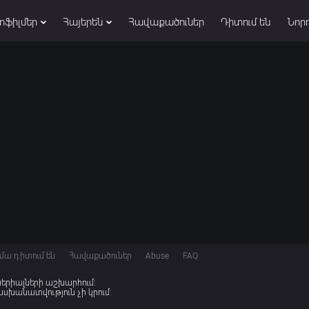
տֆիլմեր
Հայերեն
Հավաքածուներ
Դիտում են
Նորո
մա դիտում են
Հավաքածուներ
Abuse
FAQ
 սերիալների աշխարհում:
խանատվություն չի կրում: