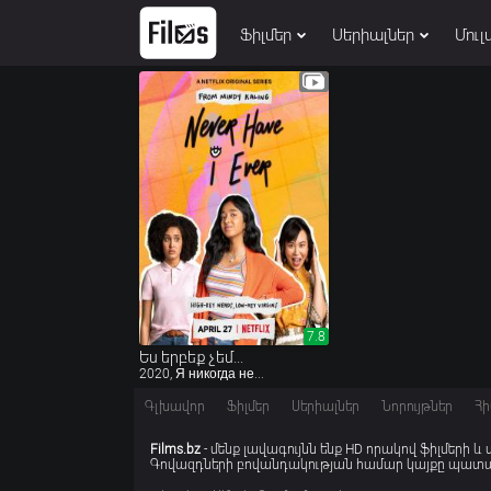
Ֆիլմեր
Սերիալներ
Մուլ
7.8
7.8
Ես երբեք չեմ...
2020, Я никогда не...
Գլխավոր
Ֆիլմեր
Սերիալներ
Նորույթներ
Հի
Films.bz
- մենք լավագույնն ենք HD որակով ֆիլմերի և
Գովազդների բովանդակության համար կայքը պատաս