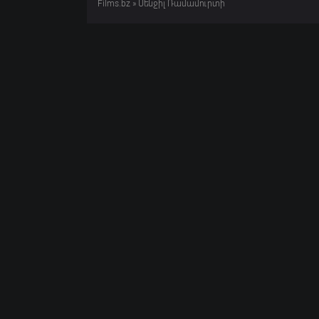
Films.bz
» Սենջիլ Ռամամուրտի