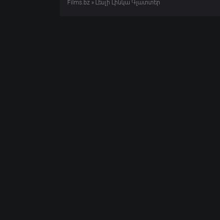
Films.bz
» Լեսլի Լինկա Գլատտեր