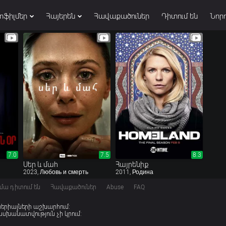
տֆիլմեր
Հայերեն
Հավաքածուներ
Դիտում են
Նորո
7.0
7.0
7.5
7.5
8.3
8.3
Սեր և մահ
Հայրենիք
2023, Любовь и смерть
2011, Родина
մա դիտում են
Հավաքածուներ
Abuse
FAQ
 սերիալների աշխարհում:
խանատվություն չի կրում: