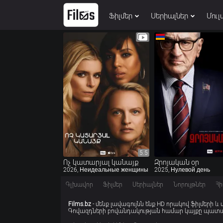
Ֆիլմեր
Սերիալներ
Մուլ
5.5
5.5
Ոչ կատարյալ կանայք
Զրոյական օր
2026, Неидеальные женщины
2025, Нулевой день
Գլխավոր
Ֆիլմեր
Սերիալներ
Նորույթներ
Հի
Films.bz
- մենք լավագույնն ենք HD որակով ֆիլմերի և
Գովազդների բովանդակության համար կայքը պատաս