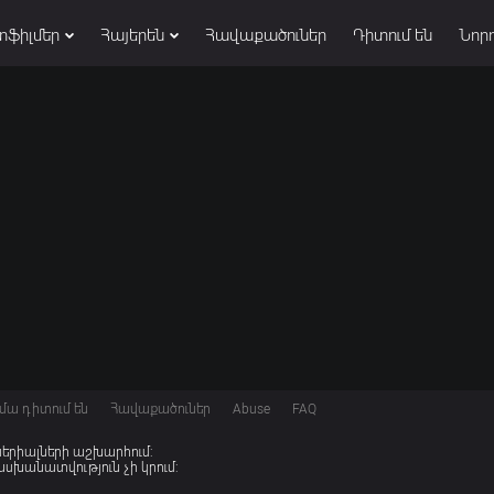
տֆիլմեր
Հայերեն
Հավաքածուներ
Դիտում են
Նորո
մա դիտում են
Հավաքածուներ
Abuse
FAQ
 սերիալների աշխարհում:
խանատվություն չի կրում: