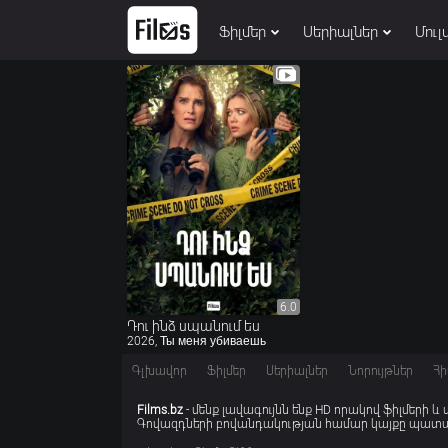
Ֆիլմեր
Սերիալներ
Մուլ
6.0
6.0
Դու ինձ սպանում ես
2026, Ты меня убиваешь
Գլխավոր
Ֆիլմեր
Սերիալներ
Նորույթներ
Հի
Films.bz
- մենք լավագույնն ենք HD որակով ֆիլմերի և
Գովազդների բովանդակության համար կայքը պատաս