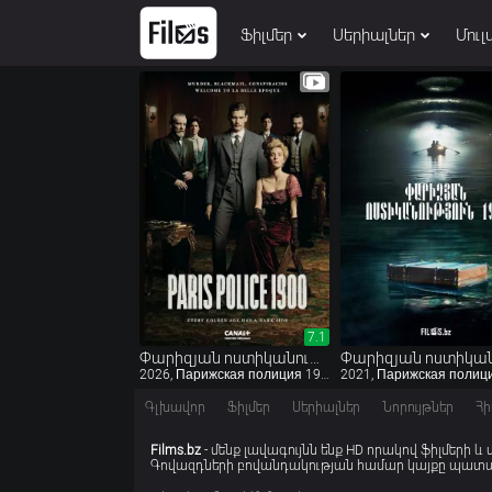
Ֆիլմեր
Սերիալներ
Մուլ
7.1
7.1
Փարիզյան ոստիկանություն 1910
2026, Парижская полиция 1910
Գլխավոր
Ֆիլմեր
Սերիալներ
Նորույթներ
Հի
Films.bz
- մենք լավագույնն ենք HD որակով ֆիլմերի և
Գովազդների բովանդակության համար կայքը պատաս