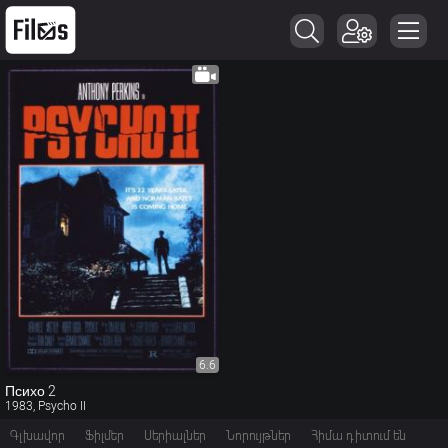
6.6
Психо 2
1983, Psycho II
Գլխավոր
Ֆիլմեր
Սերիալներ
Նորույթներ
Հիմա դիտում են