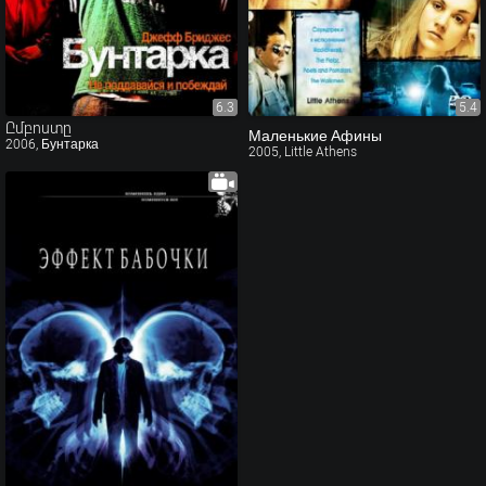
6.3
6.3
5.4
Ըմբոստը
Маленькие Афины
2006, Бунтарка
2005, Little Athens