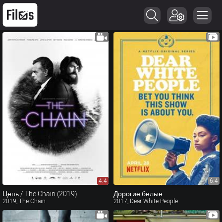
4.4
6.4
Цепь / The Chain (2019)
Дорогие белые
2019, The Chain
2017, Dear White People