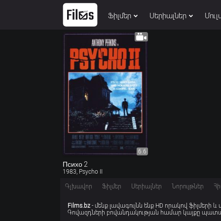
Ֆիլմեր
Սերիալներ
Մուլ
6.6
Психо 2
1983, Psycho II
Գլխավոր
Ֆիլմեր
Սերիալներ
Նորույթներ
Հի
Films.bz
- մենք լավագույնն ենք HD որակով ֆիլմերի և
Գովազդների բովանդակության համար կայքը պատաս