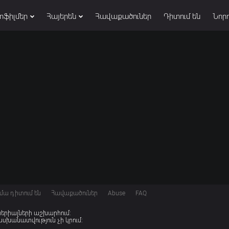
տֆիլմեր
Հայերեն
Հավաքածուներ
Դիտում են
Նորո
մա դիտում են
Հավաքածուներ
Abuse
FAQ
 սերիալների աշխարհում:
խանատվություն չի կրում: