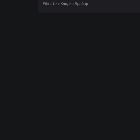
Films.bz
» Клодия Брайар