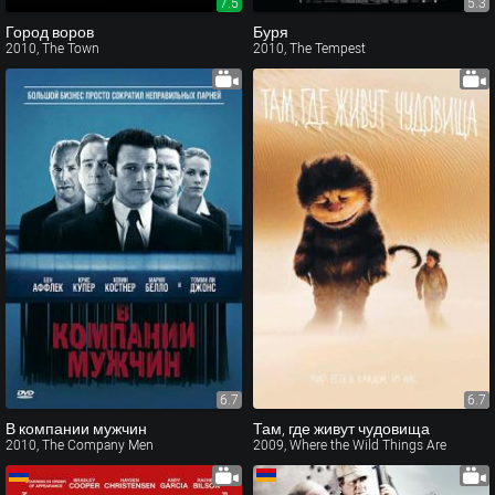
7.5
5.3
Город воров
Буря
2010, The Town
2010, The Tempest
6.7
6.7
В компании мужчин
Там, где живут чудовища
2010, The Company Men
2009, Where the Wild Things Are