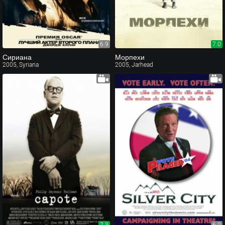
6.9
7.0
Сириана
Морпехи
2005, Syriana
2005, Jarhead
7.3
6.0