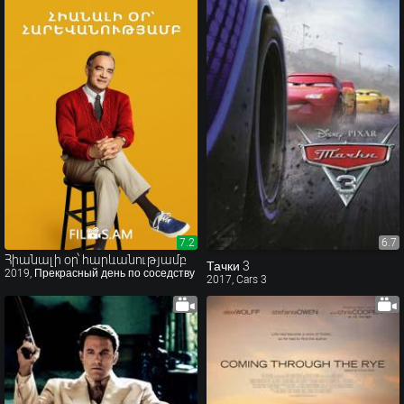
7.2
7.2
6.7
Հիանալի օր՝ հարևանությամբ
Тачки 3
2019, Прекрасный день по соседству
2017, Cars 3