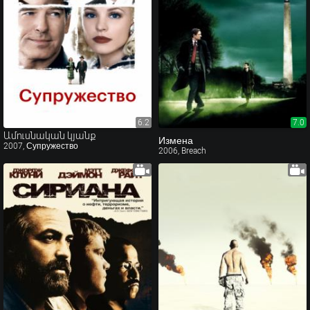
6.2
6.2
7.0
Ամուսնական կյանք
Измена
2007, Супружество
2006, Breach