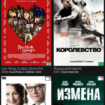
6.2
6.2
7.0
7.0
Նյու Յորք, ես քեզ սիրում եմ
Թագավորություն
2008, Нью-Йорк, я люблю тебя
2007, Королевство