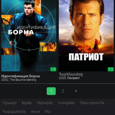
7.9
7.2
7.2
Հայրենասերը
Идентификация Борна
2000, Патриот
2002, The Bourne Identity
1
2
Գլխավոր
Ֆիլմեր
Սերիալներ
Նորույթներ
Հիմա դիտում են
Հավաքածուներ
Abuse
FAQ