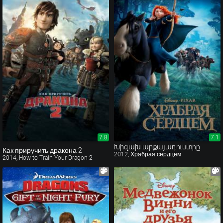
7.8
7.1
7.1
Խիզախ արքայադուստրը
Как приручить дракона 2
2012, Храбрая сердцем
2014, How to Train Your Dragon 2