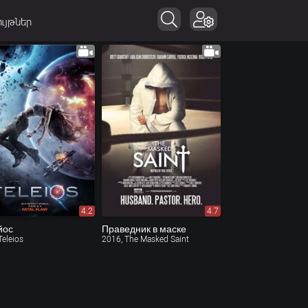
ւյթներ
4.2
4.7
йос
Праведник в маске
Teleios
2016, The Masked Saint