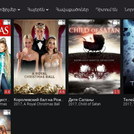
տֆիլմեր
Հայերեն
Հավաքածուներ
Դիտում են
Նորո
4.4
4.6
2.5
Скучай по мне в Рождество
Королевский бал на Рождество (ТВ)
Дитя Сатаны
Теле
stmas
2017, A Royal Christmas Ball
2017, Child of Satan
2017, 