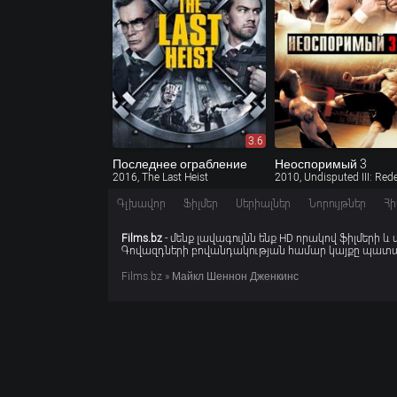
3.6
Последнее ограбление
Неоспоримый 3
2016, The Last Heist
Գլխավոր
Ֆիլմեր
Սերիալներ
Նորույթներ
Հի
Films.bz
- մենք լավագույնն ենք HD որակով ֆիլմերի և
Գովազդների բովանդակության համար կայքը պատաս
Films.bz
» Майкл Шеннон Дженкинс