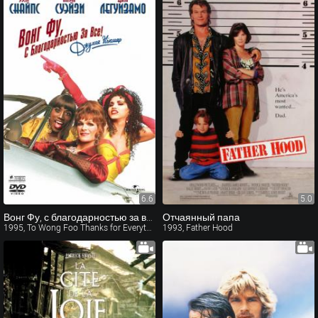
6.6
5.0
Вонг Фу, с благодарностью за все! Джули Ньюмар
Отчаянный папа
1995, To Wong Foo Thanks for Everything, Julie Newmar
1993, Father Hood