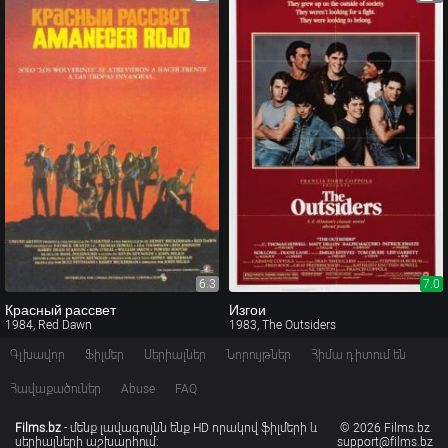
6.3
7.0
Красный рассвет
Изгои
1984, Red Dawn
1983, The Outsiders
Գլխավոր
Ֆիլմեր
Սերիալներ
Նորույթներ
Հիմա դիտում են
Հավաքածուներ
Abuse
FAQ
Films.bz
- մենք լավագույնն ենք HD որակով ֆիլմերի և
© 2026 Films.bz
սերիալների աշխարհում:
support@films.bz