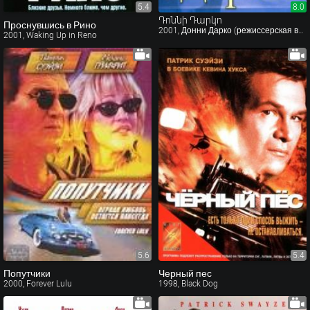
5.4
8.0
8.0
Դոննի Դարկո
Проснувшись в Рино
2001, Донни Дарко (режиссерская версия)
2001, Waking Up in Reno
5.6
5.4
Попутчики
Черный пес
2000, Forever Lulu
1998, Black Dog