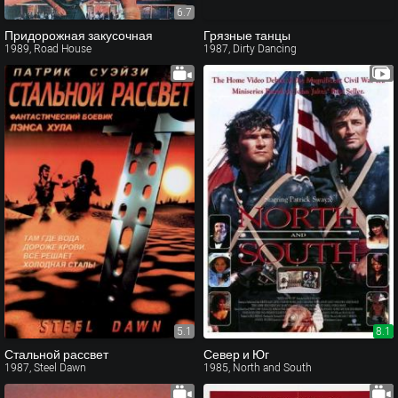
6.7
Придорожная закусочная
Грязные танцы
1989, Road House
1987, Dirty Dancing
5.1
8.1
Стальной рассвет
Север и Юг
1987, Steel Dawn
1985, North and South