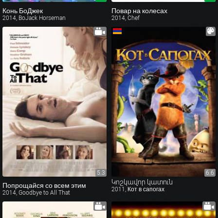
Конь БоДжек
Повар на колесах
2014, BoJack Horseman
2014, Chef
5.3
6.6
6.6
Կոշկավոր կատուն
Попрощайся со всем этим
2011, Кот в сапогах
2014, Goodbye to All That