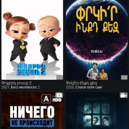
5.9
5.9
5.8
5.8
Փոքրիկ բոսսը 2
Փրկի՛ր ինքդ քեզ
2021, Босс-молокосос 2
2020, Спаси себя сам!