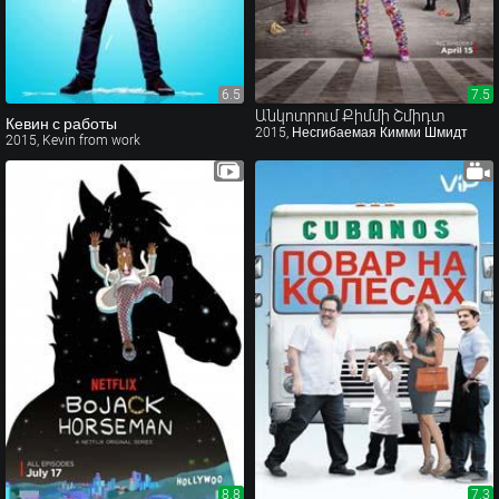
6.5
7.5
7.5
Անկոտրում Քիմմի Շմիդտ
Кевин с работы
2015, Несгибаемая Кимми Шмидт
2015, Kevin from work
8.8
7.3