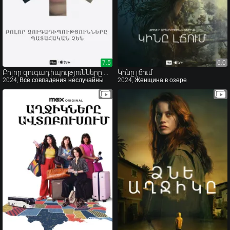
7.5
7.5
6.0
6.0
Բոլոր զուգադիպությունները պատահական չեն
Կինը լճում
2024, Все совпадения неслучайны
2024, Женщина в озере