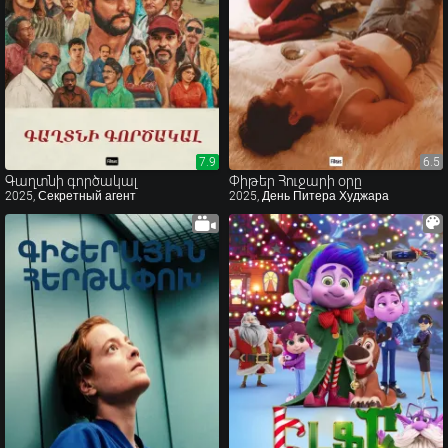
7.9
7.9
6.5
6.5
Գաղտնի գործակալ
Փիթեր Հուջարի օրը
2025, Секретный агент
2025, День Питера Худжара