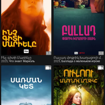
6.6
6.6
5.8
5.8
Ինչ գիտի Մարիելը
Բալլադ փոքրիկ խաղացողի մասին
2025, Что знает Мариэль
2025, Баллада о маленьком игроке