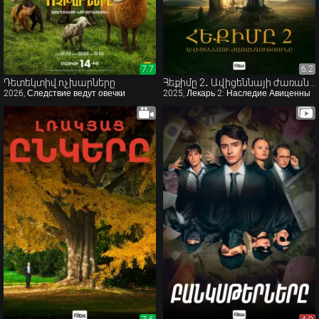
7.7
7.7
6.2
6.2
Դետեկտիվ ոչխարները
Հեքիմը 2․ Ավիցեննայի ժառանգությունը
2026, Следствие ведут овечки
2025, Лекарь 2: Наследие Авиценны