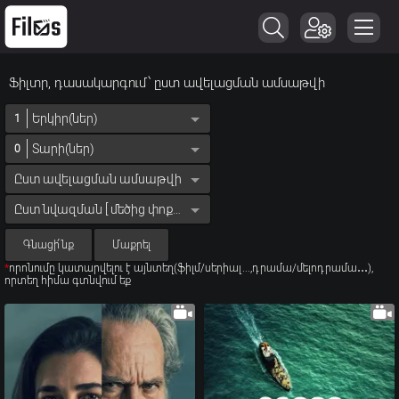
Ֆիլտր, դասակարգում՝ ըստ ավելացման ամսաթվի
Երկիր(ներ)
1
Տարի(ներ)
0
Ըստ ավելացման ամսաթվի
Ըստ նվազման [ մեծից փոքր ]
Գնացի՛նք
Մաքրել
*
որոնումը կատարվելու է այնտեղ(ֆիլմ/սերիալ...,դրամա/մելոդրամա․․․),
որտեղ հիմա գտնվում եք