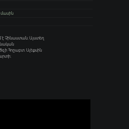
 մասին
մ է Չինաստան։ Այստեղ
չինական
Ցզի Հոըաբտ։ Ալեքսին
արտի։