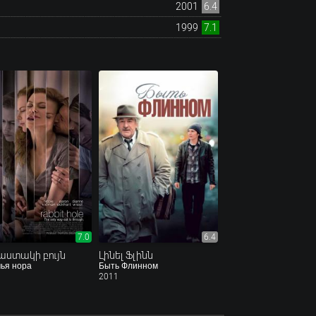
2001
6.4
1999
7.1
7.0
6.4
ստակի բույն
Լինել Ֆլինն
ья нора
Быть Флинном
2011