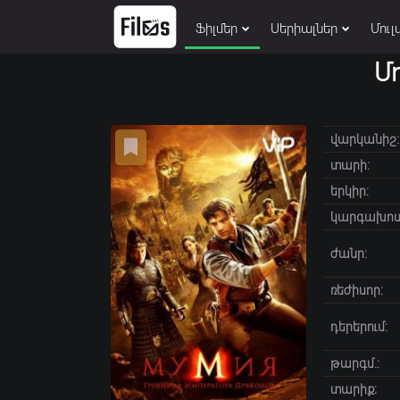
Ֆիլմեր
Սերիալներ
Մուլ
Մ
վարկանիշ:
տարի:
երկիր:
կարգախոս
ժանր:
ռեժիսոր:
դերերում:
թարգմ.:
տարիք։