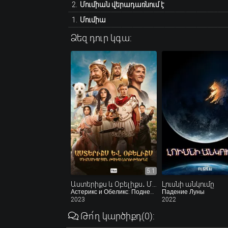
Մումիան վերադառնում է
Մումիա
Ձեզ դուր կգա:
5.1
Աստերիքս և Օբելիքս․ Միջնադարյան թագավորությունը
Լուսնի անկումը
Астерикс и Обеликс: Поднебесная
Падение Луны
2023
2022
Թո՛ղ կարծիքդ
(0)
: