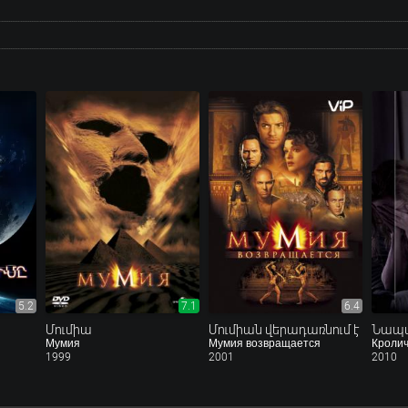
5.2
7.1
6.4
Մումիա
Մումիան վերադառնում է
Նապա
Мумия
Мумия возвращается
Кролич
1999
2001
2010