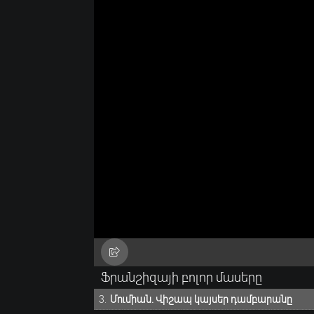
Ֆրանշիզայի բոլոր մասերը
Մումիան. Վիշապ կայսեր դամբարանը