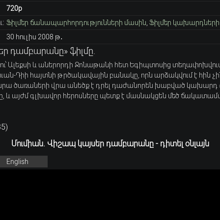
720p
:
Ֆիլմեր ճանապարհորդությունների մասին
,
Ֆիլմեր կախարդների
30 հուլիս 2008 թ․
սեր դամբարանը» ֆիլմը.
դու՝ Ալեքսի և աներորդի Ջոնաթանի հետ Եգիպտոսից տեղափոխվու
ուան-Դիի հայտնի թրծակավային բանակը, որն արձակվում է հին 
 նրա ծառաների վրա անեծք է դրել դաժանորեն խաբված կախարդ 
ը, և այժմ գլխավոր հերոսները պետք է մասնակցեն մեծ ճակատամ
35
)
Մումիան. Վիշապ կայսեր դամբարանը - դիտել օնլայն
English