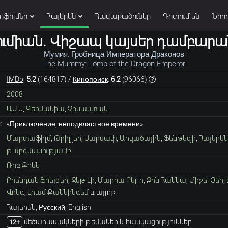
տֆիլմեր
Հայերեն
Հավաքածուներ
Դիտում են
Նորո
ումիան. Վիշապ կայսեր դամբարա
Мумия: Гробница Императора Драконов
The Mummy: Tomb of the Dragon Emperor
IMDb
:
5.2
(
164817
) /
Кинопоиск
:
6.2
(
96066
)
2008
ԱՄՆ
,
Գերմանիա
,
Չինաստան
:
«Приключение, неподвластное времени»
Մարտաֆիլմ
,
Թրիլլեր
,
Սարսափ
,
Արկածային
,
Ֆենթեզի
,
Հայերե
թարգմանությամբ
Ռոբ Քոեն
Բրենդան Ֆրեյզեր
,
Ջեթ Լի
,
Մարիա Բելլո
,
Ջոն Հաննա
,
Միշել Յեո
,
Վոնգ
,
Լիամ Քաննինգեմ
և այլոք
Հայերեն, Русский, English
մեծահասակների թեմաներ և հասկացություններ
12+