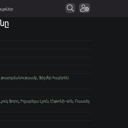
ւյթներ
նը
ն թարգմանությամբ
,
Ֆիլմեր հայերեն
Լյուկ Ֆորդ
,
Իզաբելա Լյուն
,
Էնթոնի Վոն
,
Ռասսել