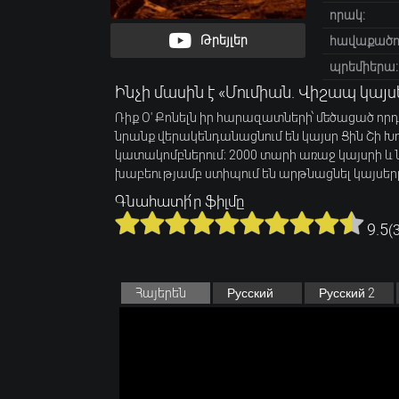
որակ:
Թրեյլեր
հավաքածու
պրեմիերա:
Ինչի մասին է «Մումիան. Վիշապ կայ
Ռիք Օ' Քոնելն իր հարազատների՝ մեծացած որ
նրանք վերակենդանացնում են կայսր Ցին Շի Խ
կատակոմբներում։ 2000 տարի առաջ կայսրի և
խաբեությամբ ստիպում են արթնացնել կայսեր
Գնահատի՛ր ֆիլմը
9.5
(
Հայերեն
Русский
Русский 2