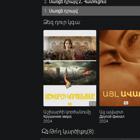
Սառցե դրայվ 2․ Հատուցում
Սառցե դրայվ
Ձեզ դուր կգա:
5.0
Աշխարհի կործանումը
Այլ ավարտ
Крушение мира
Другой финал
2024
2024
Թո՛ղ կարծիքդ
(8)
: