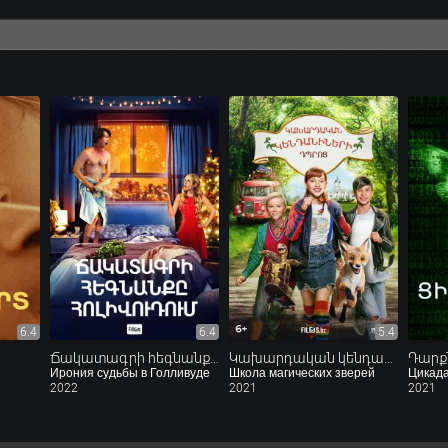
6.4
6.4
5.4
Ճակատագրի հեգնանքը Հոլիվուդում
Կախարդական կենդանիների դպրոց
Դարք
Ирония судьбы в Голливуде
Школа магических зверей
2022
2021
2021