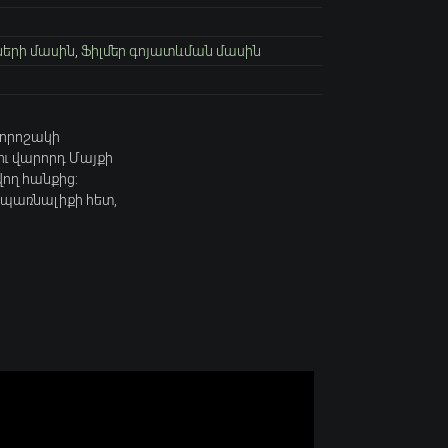
ների մասին
,
Ֆիլմեր գոյատևման մասին
 որոշակի
ու վարորդ Մայքի
ող հանքից:
 սպառնալիքի հետ,