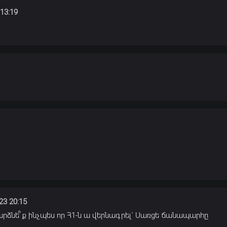
13:19
23 20:15
արձնե՞ք ինչպես որ Հ1-ն ա վերնագրել` Սառցե ճանապարհը