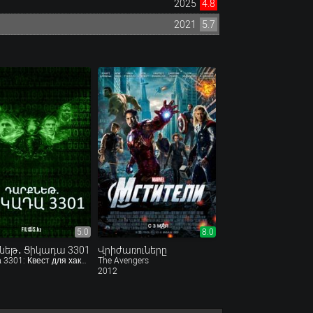
2025
4.8
2021
5.7
5.0
8.0
նեթ․ Ցիկադա 3301
Վրիժառուները
Цикада 3301: Квест для хакера
The Avengers
2012