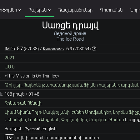
տֆիլմեր
Հայերեն
Հավաքածուներ
Դիտում են
Նորո
Սառցե դրայվ
Ледяной драйв
The Ice Road
IMDb
:
5.7
(
57038
) /
Кинопоиск
:
6.9
(
208064
)
2021
ԱՄՆ
:
«This Mission Is On Thin Ice»
Թրիլլեր
,
Հայերեն թարգմանությամբ
,
Ֆիլմեր հայերեն թարգման
ն:
108 րոպե / 01։48
Ջոնաթան Հենսլի
Լիամ Նիսոն
,
Հոլթ Մակկելլանի
,
Էմբեր Միդֆանդեր
,
Լորենս Ֆիշբ
Սենսմեյեր
,
Լորեն Քոքրեին
,
Փոլ Էսսիմբր
,
Մարկուս Թոմաս
և այլո
Հայերեն, Русский, English
ավելի հասուն և հասկացողների համար
16+