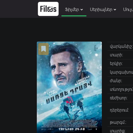
Ֆիլմեր
Սերիալներ
Մուլ
վարկանիշ:
տարի:
երկիր:
կարգախոս
ժանր:
տևողությու
ռեժիսոր:
դերերում:
թարգմ.:
տարիք։