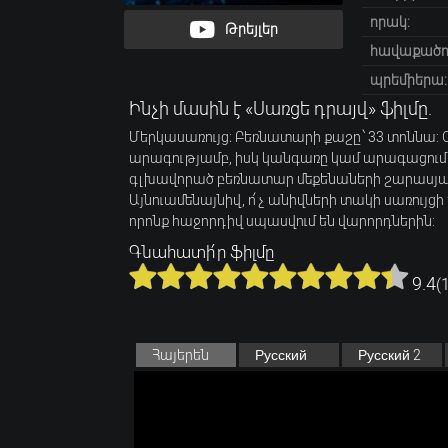
որակ:
Թրեյլեր
հավաքածու
պրեմիերա:
Ինչի մասին է «Սառցե դրայվ» ֆիլմը.
Մերկասառույց։ Բեռնատարի քաշը ՝ 33 տոննա:
արագությամբ, իսկ կանգառը կամ արագացումը 
գլխավորած բեռնատար մեքենաների շարասյան
Այնուամենայնիվ, ո՛չ անիվների տակի սառույցի
որոնք հաջորդիվ սպասվում են վարորդներին:
Գնահատի՛ր ֆիլմը
9.4
(
Հայերեն
Русский
Русский 2