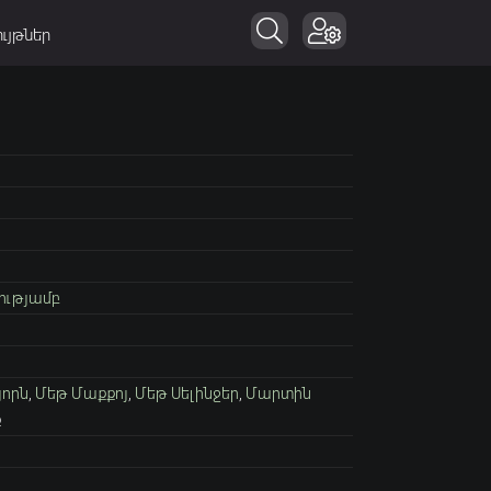
ւյթներ
ությամբ
յորն
,
Մեթ Մաքքոյ
,
Մեթ Սելինջեր
,
Մարտին
ք