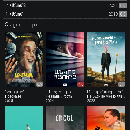
Վենոմ 2
2021
5.9
Վենոմ
2018
6.6
Ձեզ դուր կգա:
6.5
4.6
5.7
Նովոկաին
Անկոչ հյուրը
Մի արթնացրու իմ մեջ քիլլերին
Новокаин
Незваный гость
Не буди во мне киллера
2025
2024
2023