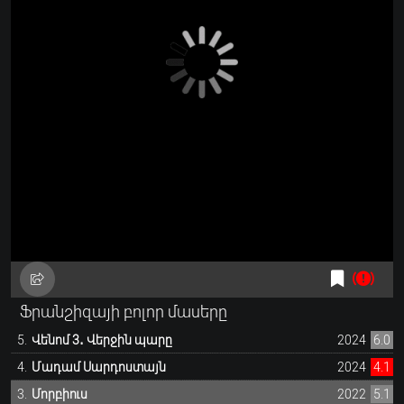
Ֆրանշիզայի բոլոր մասերը
Վենոմ 3․ Վերջին պարը
2024
6.0
Մադամ Սարդոստայն
2024
4.1
Մորբիուս
2022
5.1