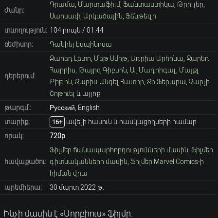
Դրամա
,
Մարտաֆիլմ
,
Ֆանտաստիկա
,
Թրիլլեր
,
ժանր:
Սարսափ
,
Արկածային
,
Ֆենթեզի
տևողություն:
104 րոպե / 01։44
ռեժիսոր:
Դանիել Էսպինոսա
Ջարեդ Լետո
,
Մեթ Սմիթ
,
Ադրիա Արհոնա
,
Ջարեդ
Հարրիս
,
Թայրզ Գիբսոն
,
Ալ Մադրիգալ
,
Մայքլ
դերերում:
Քիթոն
,
Զարիս-Անգել Հատոր
,
Ջո Ֆերարա
,
Չարլի
Շոթուել
և այլոք
թարգմ.:
Русский, English
տարիք։
ավելի հասուն և հասկացողների համար
16+
որակ:
720p
Ֆիլմեր ճանապարհորդությունների մասին
,
Ֆիլմեր
հավաքածու:
գիտնականների մասին
,
Ֆիլմեր Marvel Comics-ի
հիման վրա
պրեմիերա:
30 մարտ 2022 թ․
Ինչի մասին է «Մորբիուս» ֆիլմը.