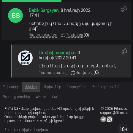
Babik Sargsyan
,
8 հունիսի 2022
17:41
Կներեք,իսկ Միս Մարվելը այս կայքում չի
լինի՞
(
0
)
Պատասխանել
Հավանել
Ադմինիստրացիա
,
9
հունիսի 2022 20:41
Միսս Մարվել սերիալը արդեն առկա է
(
0
)
Պատասխանել
Հավանել
Գլխավոր
Ֆիլմեր
Սերիալներ
Նորույթներ
Հիմա դիտում են
Հավաքածուներ
Abuse
FAQ
Films.bz
- մենք լավագույնն ենք HD որակով ֆիլմերի և
© 2026 Films.bz
սերիալների աշխարհում:
support@films.bz
Գովազդների բովանդակության համար կայքը
պատասխանատվություն չի կրում:
18+
Films.bz
»
Ֆիլմ
» Մորբիուս