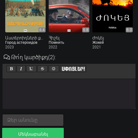
6.4
6.8
6.3
Աստերոիդների քաղաքը
Հիշել
Ժոկեյ
Город астероидов
Помнить
Жокей
2023
2022
2021
Թո՛ղ կարծիքդ
(2)
:
Մեկնաբանել