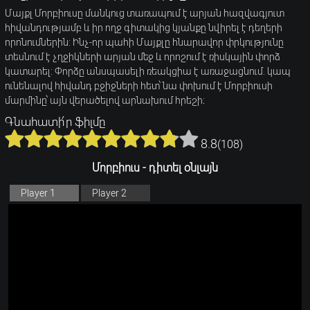
Մայքլ Մորբիուսը մանկուց տառապում է արյան հազվագյուտ
հիվանդությամբ և իր ողջ գիտակից կյանքը նվիրել է դեղերի
որոնումներին: Ինչ-որ պահի Մայքլը հնարավոր փրկությունը
տեսնում է չղջիկների արյան մեջ և որոշում է ռիսկային փորձ
կատարել: Փորձը անսպասելի ռեակցիա է առաջացնում. կապ
ունենալով հիվանդ բջիջների հետ՝ նա փոխում է Մորբիուսի
մարմինը՝ այն վերածելով արնախում հրեշի։
Գնահատի՛ր ֆիլմը
8.8
(
108
)
Մորբիուս - դիտել օնլայն
Player 1
Player 2