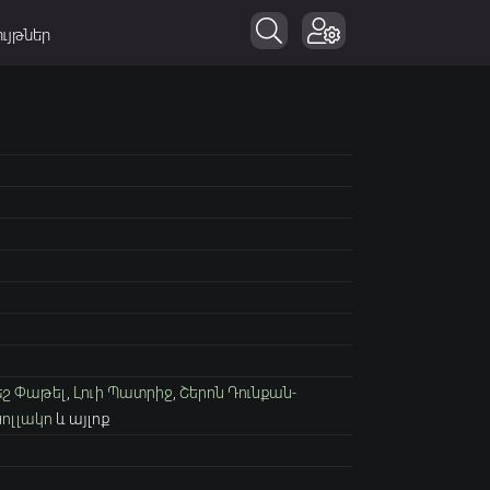
ւյթներ
եշ Փաթել
,
Լուի Պատրիջ
,
Շերոն Դունքան-
ոլլակո
և այլոք