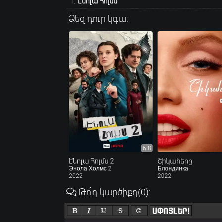
Էնոլա Հոլմս
Ձեզ դուր կգա:
6.8
Էնոլա Հոլմս 2
Շիկահերը
Энола Холмс 2
Блондинка
2022
2022
Թո՛ղ կարծիքդ
(0)
: