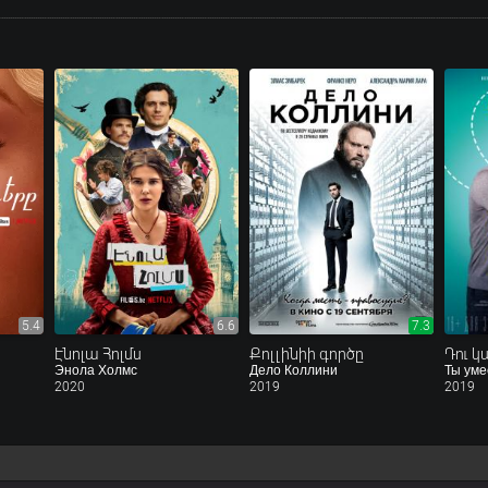
5.4
6.6
7.3
Էնոլա Հոլմս
Քոլլինիի գործը
Энола Холмс
Дело Коллини
Ты уме
2020
2019
2019