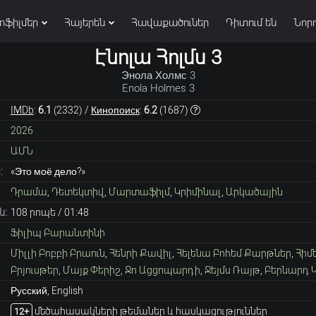
տֆիլմեր
Հայերեն
Հավաքածուներ
Դիտում են
Նորո
Էնոլա Հոլմս 3
Энола Холмс 3
Enola Holmes 3
IMDb
:
6.1
(
2332
) /
Кинопоиск
:
6.2
(
1687
)
2026
ԱՄՆ
:
«Это моё дело?»
Դրամա
,
Դետեկտիվ
,
Մարտաֆիլմ
,
Կրիմինալ
,
Արկածային
ն:
108 րոպե / 01։48
Ֆիլիպ Բարանտինի
Միլլի Բոբբի Բրաուն
,
Հենրի Քավիլ
,
Հելենա Բոհեմ Քարթներ
,
Հիմ
Բրյուսթեր
,
Մայք Փերիշ
,
Ջո Ացցոպարդի
,
Ջեյմս Ռայթ
,
Բերնարդ Կ
Русский, English
մեծահասակների թեմաներ և հասկացություններ
12+