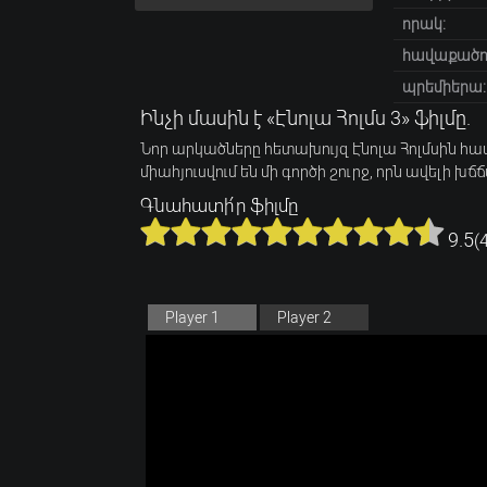
որակ:
հավաքածու
պրեմիերա:
Ինչի մասին է «Էնոլա Հոլմս 3» ֆիլմը.
Նոր արկածները հետախույզ Էնոլա Հոլմսին 
միահյուսվում են մի գործի շուրջ, որն ավելի 
Գնահատի՛ր ֆիլմը
9.5
(
Player 1
Player 2