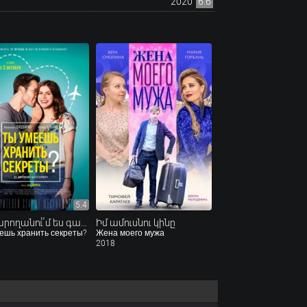
2020
6.6
5.4
Դու կարողանու՞մ ես գաղտնիքներ պահել
Իմ ամուսնու կինը
ешь хранить секреты?
Жена моего мужа
2018