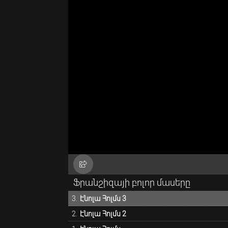
Ֆրանշիզայի բոլոր մասերը
Էնոլա Հոլմս 3
Էնոլա Հոլմս 2