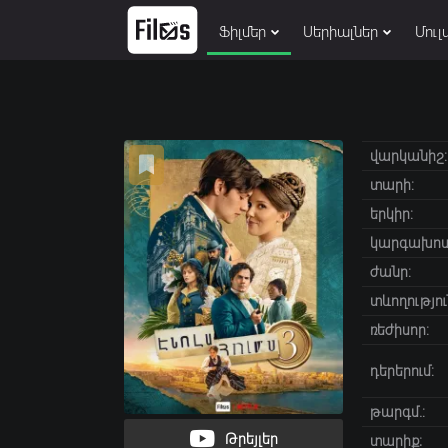
Ֆիլմեր
Սերիալներ
Մուլ
վարկանիշ:
տարի:
երկիր:
կարգախոս
ժանր:
տևողությու
ռեժիսոր:
դերերում:
թարգմ.:
Թրեյլեր
տարիք։