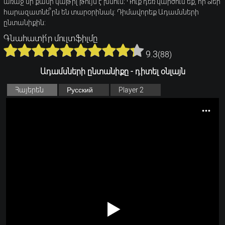
առաջ մի քանի կաթիլ թույն է խմում։ Դուք դեռ կարծում եք, որ Ձեր
հարազատնե՞րն են տարօրինակ: Դիմավորեք Ադամսների
ընտանիքին:
Գնահատի՛ր մուլտֆիլմը
9.3
(
88
)
Ադամսների ընտանիքը - դիտել օնլայն
Հայերեն
Русский
Player 2