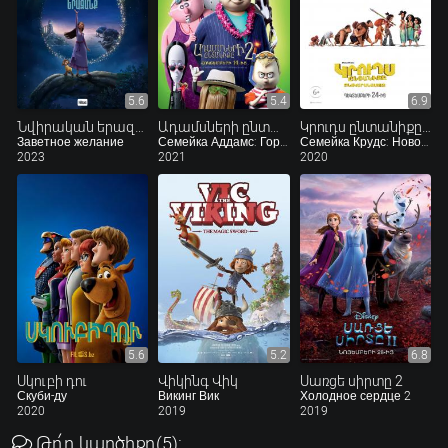
5.6
5.4
6.9
Նվիրական երազանք
Ադամսների ընտանիքը 2
Կրուդս ընտանիքը․ Բնակարանամուտ
Заветное желание
Семейка Аддамс: Горящий тур
Семейка Крудс: Новоселье
2023
2021
2020
5.6
5.2
6.8
Սկուբի դու
Վիկինգ Վիկ
Սառցե սիրտը 2
Скуби-ду
Викинг Вик
Холодное сердце 2
2020
2019
2019
Թո՛ղ կարծիքդ
(5)
: