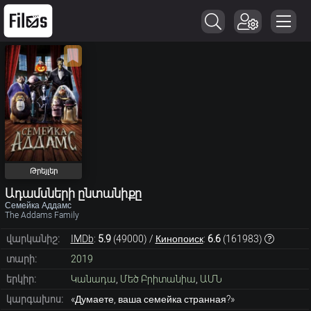
Թրեյլեր
Ադամսների ընտանիքը
Семейка Аддамс
The Addams Family
վարկանիշ:
IMDb
:
5.9
(
49000
) /
Кинопоиск
:
6.6
(
161983
)
տարի:
2019
երկիր:
Կանադա
,
Մեծ Բրիտանիա
,
ԱՄՆ
կարգախոս:
«Думаете, ваша семейка странная?»