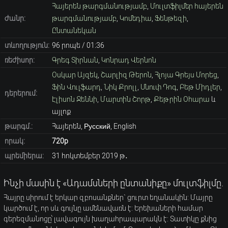
Հայերեն թարգմանությամբ
,
Մուլտֆիլմեր հայերեն
ժանր:
թարգմանությամբ
,
Կոմեդիա
,
Ֆենթեզի
,
Ընտանեկան
տևողություն:
96 րոպե / 01։36
ռեժիսոր:
Գրեգ Տիրնան
,
Կոնրադ Վերնոն
Օսկար Այզեկ
,
Շարլիզ Թերոն
,
Հլոյա Գրեյս Մորեց
,
Ֆին Վուլֆարդ
,
Նիկ Քրոլլ
,
Սնուփ Դոգ
,
Բեթ Միդլեր
,
դերերում:
Էլիսոն Ջեննի
,
Մարտին Շորթ
,
Քեթրին Օհարա
և
այլոք
թարգմ.:
Հայերեն, Русский, English
որակ:
720p
պրեմիերա:
31 հոկտեմբեր 2019 թ․
Ինչի մասին է «Ադամսների ընտանիքը» մուլտֆիլմը.
Հայրը սիրում է երկար զբոսանքներ` ցուրտ եղանակին: Մայրը
կարծում է, որ սև գույնը ամենավառն է: Երեխաների համար
գերեզմանոցը՝ լավագույն խաղահրապարակն է: Տատիկը քնից