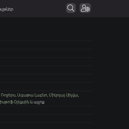
ւյթներ
լ Ռոջերս
,
Ագաթա Լաբնո
,
Միկոլայ Սիլվա
,
իսթոֆ Օլեքսին
և այլոք