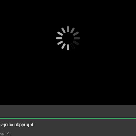
յուն» սերիալին
il-ին: