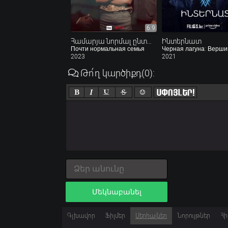
6.9
Համարյա նորմալ ընտանիք
Ինտերնատ
Почти нормальная семья
Черная лагуна: Верш
2023
2021
Թո՛ղ կարծիքդ
(0)
:
Մեկնաբանել
Գլխավոր
Ֆիլմեր
Սերիալներ
Նորույթներ
Հի