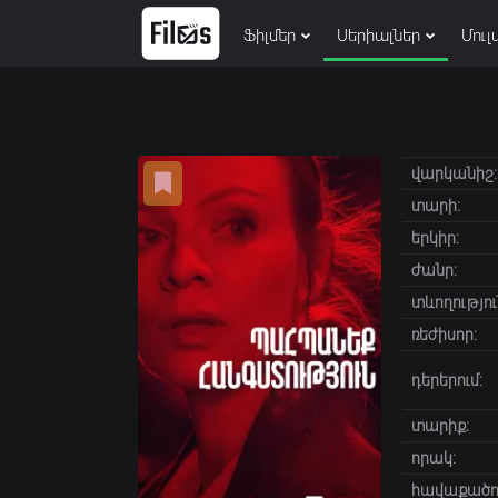
Ֆիլմեր
Սերիալներ
Մուլ
վարկանիշ:
տարի:
երկիր:
ժանր:
տևողությու
ռեժիսոր:
դերերում:
տարիք։
որակ:
հավաքածու