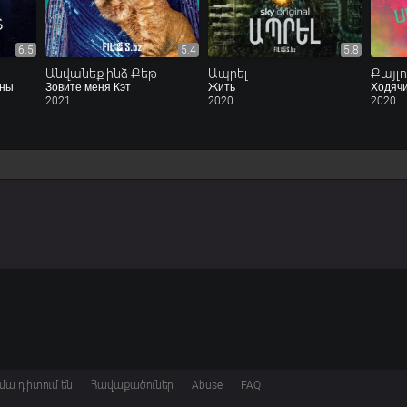
6.5
5.4
5.8
Անվանեք ինձ Քեթ
Ապրել
ины
Зовите меня Кэт
Жить
2021
2020
2020
մա դիտում են
Հավաքածուներ
Abuse
FAQ