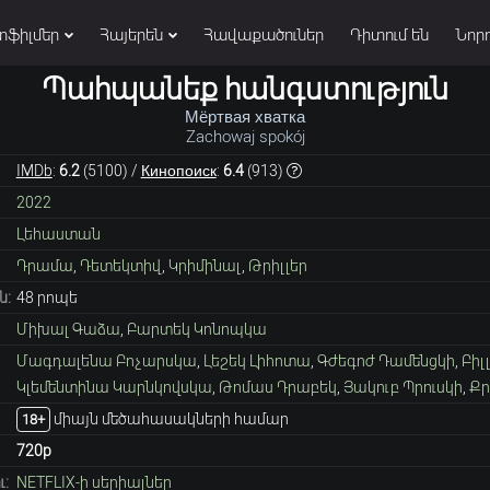
տֆիլմեր
Հայերեն
Հավաքածուներ
Դիտում են
Նորո
Պահպանեք հանգստություն
Мёртвая хватка
Zachowaj spokój
IMDb
:
6.2
(
5100
) /
Кинопоиск
:
6.4
(
913
)
2022
Լեհաստան
Դրամա
,
Դետեկտիվ
,
Կրիմինալ
,
Թրիլլեր
ն:
48 րոպե
Միխալ Գաձա
,
Բարտեկ Կոնոպկա
Մագդալենա Բոչարսկա
,
Լեշեկ Լիհոտա
,
Գժեգոժ Դամենցկի
,
Բիլ
Կլեմենտինա Կարնկովսկա
,
Թոմաս Դրաբեկ
,
Յակուբ Պրուսկի
,
Քր
միայն մեծահասակների համար
18+
720p
:
NETFLIX-ի սերիալներ