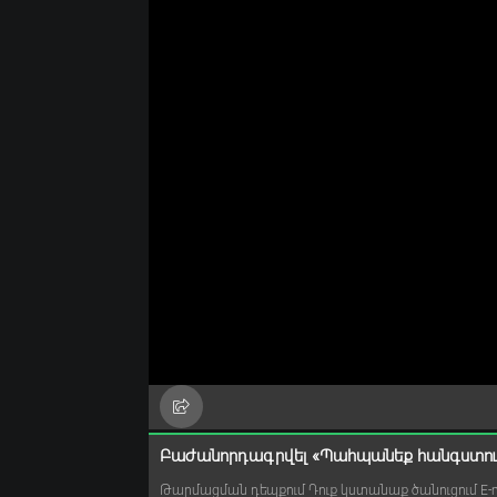
Բաժանորդագրվել «Պահպանեք հանգստութ
Թարմացման դեպքում Դուք կստանաք ծանուցում E-ma