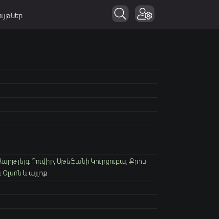
ւյթներ
Հարթլեյգ Բուվիք
,
Սթեֆանի Կուրցուբա
,
Քրիս
ւ Օլսոն
և այլոք