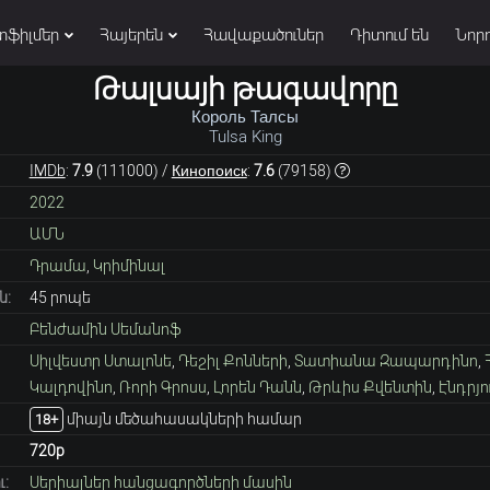
տֆիլմեր
Հայերեն
Հավաքածուներ
Դիտում են
Նորո
Թալսայի թագավորը
Король Талсы
Tulsa King
IMDb
:
7.9
(
111000
) /
Кинопоиск
:
7.6
(
79158
)
2022
ԱՄՆ
Դրամա
,
Կրիմինալ
ն:
45 րոպե
Բենժամին Սեմանոֆ
Սիլվեստր Ստալոնե
,
Դեշիլ Քոնների
,
Տատիանա Զապարդինո
,
Կալդովինո
,
Ռորի Գրոսս
,
Լորեն Դանն
,
Թրևիս Քվենտին
,
Էնդրյո
միայն մեծահասակների համար
18+
720p
:
Սերիալներ հանցագործների մասին