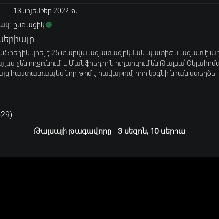
13 նոյեմբեր 2022 թ․
ակ:
ընթացիկ
սերիալը.
նֆրեդին կրել է 25 տարվա ազատազրկման պատիժ և ազատ է արձա
այլևս չեն ողջունում, և Մանֆրեդիին ուղարկում են Թալսա՝ Օկլահոմ
բայց հաստատապես նոր թիմ է հավաքում, որը կօգնի նրան ստեղծե
529
)
Թալսայի թագավորը - 3 սեզոն, 10 սերիա