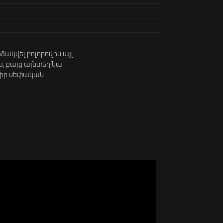
կվել բոլորովին այլ
ա, բայց այնտեղ նա
լ իր սեփական