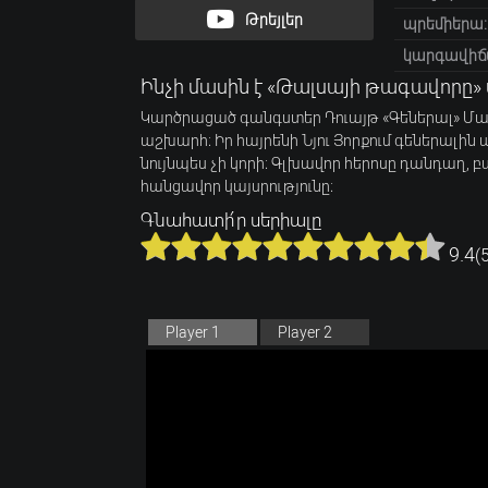
Թրեյլեր
պրեմիերա:
կարգավիճ
Ինչի մասին է «Թալսայի թագավորը» 
Կարծրացած գանգստեր Դուայթ «Գեներալ» Մա
աշխարհ։ Իր հայրենի Նյու Յորքում գեներալին 
նույնպես չի կորի։ Գլխավոր հերոսը դանդաղ, 
հանցավոր կայսրությունը։
Գնահատի՛ր սերիալը
9.4
(
Player 1
Player 2