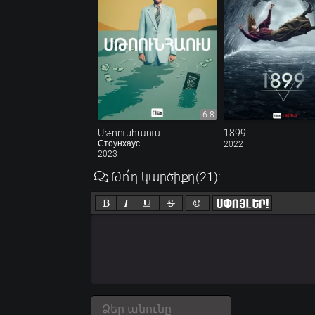
6.8
Սթոունհաուս
1899
Стоунхаус
2022
2023
Թո՛ղ կարծիքդ
(21)
: