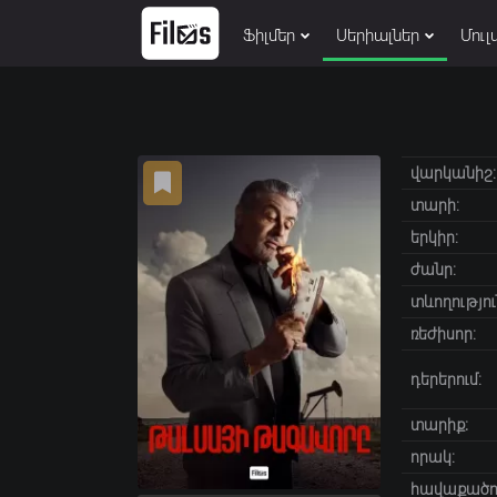
Ֆիլմեր
Սերիալներ
Մուլ
վարկանիշ:
տարի:
երկիր:
ժանր:
տևողությու
ռեժիսոր:
դերերում:
տարիք։
որակ:
հավաքածու