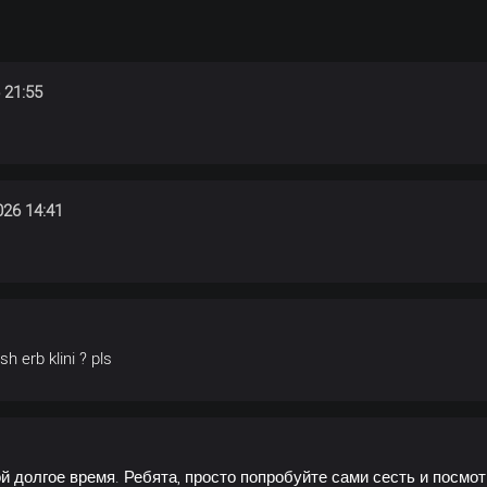
 21:55
26 14:41
sh erb klini ? pls
долгое время. Ребята, просто попробуйте сами сесть и посмот