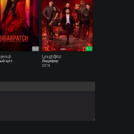
6.6
8.0
 թուփ
Լյուցիֆեր
ый куст
Люцифер
2016