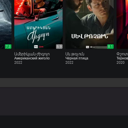
7.3
6.9
8.1
Ամերիկյան ժիգոլո
Սև թռչուն
Փշոտ
Американский жиголо
Чёрная птица
Тернов
2022
2022
2020