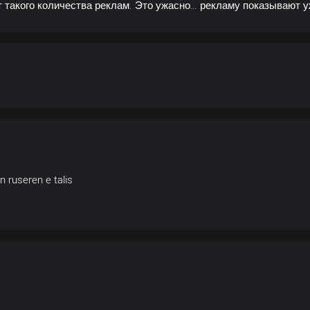
от такого количества реклам. Это ужасно… рекламу показывают 
 ruseren e talis