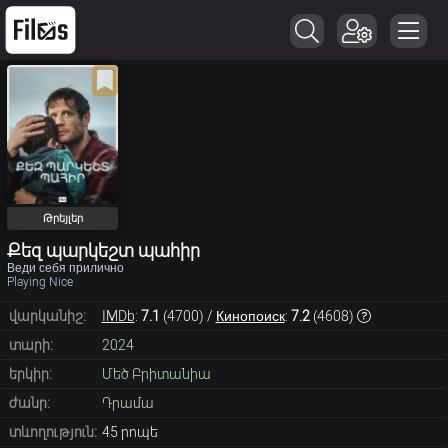
Թրեյլեր
Քեզ պարկեշտ պահիր
Веди себя прилично
Playing Nice
վարկանիշ:
IMDb
:
7.1
(
4700
) /
Кинопоиск
:
7.2
(
4608
)
տարի:
2024
երկիր:
Մեծ Բրիտանիա
ժանր:
Դրամա
տևողություն:
45 րոպե