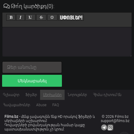
Թո՛ղ կարծիքդ
(0)
:
Մեկնաբանել
Գլխավոր
Ֆիլմեր
Սերիալներ
Նորույթներ
Հիմա դիտում են
Հավաքածուներ
Abuse
FAQ
Films.bz
- մենք լավագույնն ենք HD որակով ֆիլմերի և
© 2026 Films.bz
սերիալների աշխարհում:
support@films.bz
Գովազդների բովանդակության համար կայքը
պատասխանատվություն չի կրում: