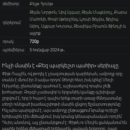
ռեժիսոր:
Քեյթ Հյուիթ
Ջեյմս Նորթոն
,
Նիվ Ալգար
,
Ջեյմս ՄաքԱրդլ
,
Քարա
Մահոնի
,
Փոսի Սթերլինգ
,
Լյուսի Ֆելփս
,
Ֆիլիպ
դերերում:
Սփոլ
,
Աքբար Կուրտա
,
Ջեսսիկա Բրաուն-Ֆինդլի
և
այլոք
որակ:
720p
պրեմիերա:
5 հունվար 2024 թ․
Ինչի մասին է «Քեզ պարկեշտ պահիր» սերիալը.
Փիթ Ռայլին, ով թողել է լրագրության կարիերան, ամբողջ օրը
տանն է մնում իր 3-ամյա որդու՝ Թեոյի հետ, իսկ կինը՝ Մեդի
Ուիլսոնը, ընտանիքը պահում է, աշխատելով որպես շեֆ
խոհարար։ Զույգի չափավոր և երջանիկ կյանքը գլխիվայր
շրջվում է, երբ ի հայտ է գալիս երեք տարի առաջ ծննդատանը
տեղի ունեցած խառնաշփոթի մասին ցնցող ճշմարտությունը:
Ինչպես պարզվում է, այս ամբողջ ընթացքում նրանք ուրիշի
երեխային էին մեծացնում, իսկ նրանց կենսաբանական որդին՝
Դևիդ անունով, այլ ընտանիքում է։ Փիթն ու Մեդին ցանկանում են
պահել իրենց մեծացրած երեխային, սակայն երկրորդ, շատ