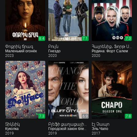
8.4
7.1
7.3
Փոքրիկ ճրագ
Բույն
Հայրենիք․ Ֆորթ Սալեմ
Маленький огонёк
Гнездо
Родина: Форт Салем
2023
2020
2020
7.3
6.9
7.8
Տիկնիկ
Բլեֆի քաղաքային օրենքը
Էլ Չապո
Куколка
Городской закон блефа
Эль Чапо
2019
2019
2017