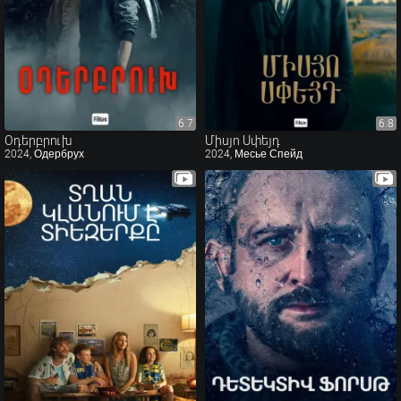
6.7
6.7
6.8
6.8
Օդերբրուխ
Միսյո Սփեյդ
2024, Одербрух
2024, Месье Спейд