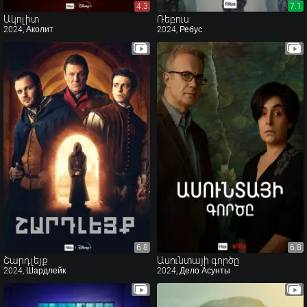
4.3
4.3
7.1
7.1
Ակոլիտ
Ռեբուս
2024, Аколит
2024, Ребус
6.8
6.8
6.8
6.8
Շարդլեյք
Ասունտայի գործը
2024, Шардлейк
2024, Дело Асунты