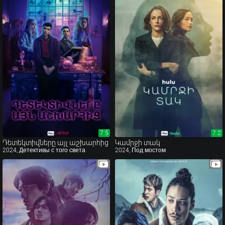
7.5
7.5
7.2
7.2
Դետեկտիվները այլ աշխարհից
Կամրջի տակ
2024, Детективы с того света
2024, Под мостом