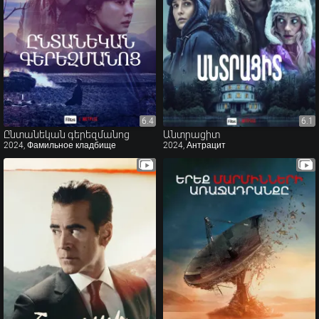
6.4
6.4
6.1
6.1
Ընտանեկան գերեզմանոց
Անտրացիտ
2024, Фамильное кладбище
2024, Антрацит