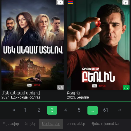
6.8
6.8
7.0
7.0
Մեկ անգամ ստելով
Բեռլին
2024, Единожды солгав
2023, Берлин
1
2
3
4
5
...
61
Գլխավոր
Ֆիլմեր
Սերիալներ
Նորույթներ
Հիմա դիտում են