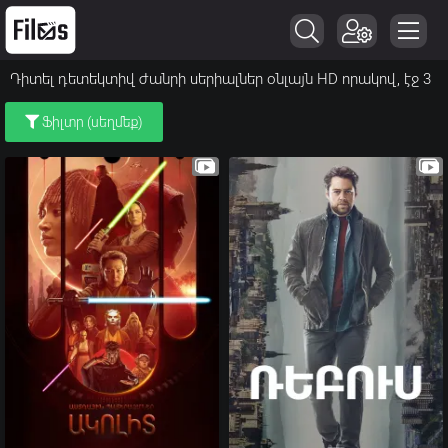
Դիտել դետեկտիվ ժանրի սերիալներ օնլայն HD որակով, էջ 3
Ֆիլտր (սեղմեք)