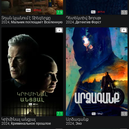
7.9
7.9
5.5
5.5
Տղան կլանում է Տիեզերքը
Դետեկտիվ Ֆորսթ
2024, Мальчик поглощает Вселенную
2024, Детектив Форст
7.1
7.1
5.9
5.9
Կրիմինալ անցյալ
Արձագանք
2024, Криминальное прошлое
2024, Эхо