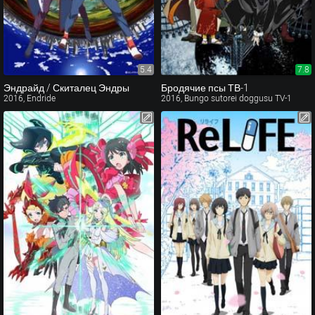
5.4
7.8
Эндрайд / Скиталец Эндры
Бродячие псы ТВ-1
2016, Endride
2016, Bungo sutorei doggusu TV-1