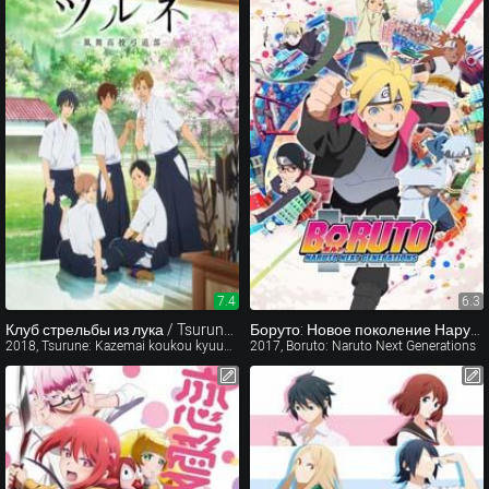
7.4
6.3
Клуб стрельбы из лука / Tsurune: Kazemai koukou kyuudoubu (2018)
Боруто: Новое поколение Наруто
2018, Tsurune: Kazemai koukou kyuudoubu
2017, Boruto: Naruto Next Generations