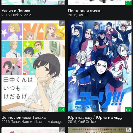
5.4
7.8
Удача и Логика
Повторная жизнь
2016, Luck & Logic
2016, ReLIFE
7.4
8.2
Вечно ленивый Танака
Юри на льду / Юрий на льду
2016, Tanaka-kun wa itsumo kedaruge
2016, Yuri! On Ice