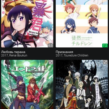
6.3
7.2
Любовь тирана
Признания
2017, Renai Boukun
2017, Tsuredure Children