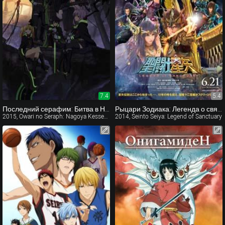
7.4
5.4
Последний серафим: Битва в Нагое ТВ-2
Рыцари Зодиака: Легенда о святилище
2015, Owari no Seraph: Nagoya Kessen-hen TV-2
2014, Seinto Seiya: Legend of Sanctuary