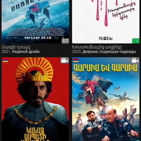
5.7
5.7
7.5
7.5
Սառցե դրայվ
Խոստումնալից աղջիկը
2021, Ледяной драйв
2020, Девушка, подающая надежды