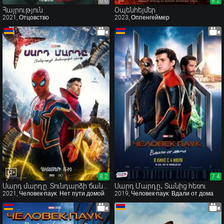
6.6
6.6
8.2
8.2
Հայրություն
Օպենհեյմեր
2021, Отцовство
2023, Оппенгеймер
8.2
8.2
7.4
7.4
Սարդ մարդը. Տունդարձի ճանապարհ չկա
Սարդ Մարդը․ Տանից հեռու
2021, Человек-паук: Нет пути домой
2019, Человек-паук: Вдали от дома