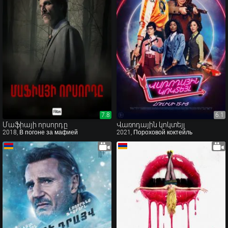
7.8
7.8
6.1
6.1
Մաֆիայի որսորդը
Վառոդային կոկտեյլ
2018, В погоне за мафией
2021, Пороховой коктейль