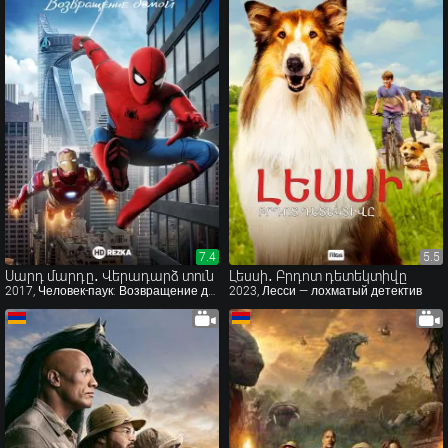
7.4
7.4
5.5
5.5
Սարդ մարդը․ Վերադարձ տուն
Լեսսի․ Բրդոտ դետեկտիվը
2017, Человек-паук: Возвращение домой
2023, Лесси — лохматый детектив